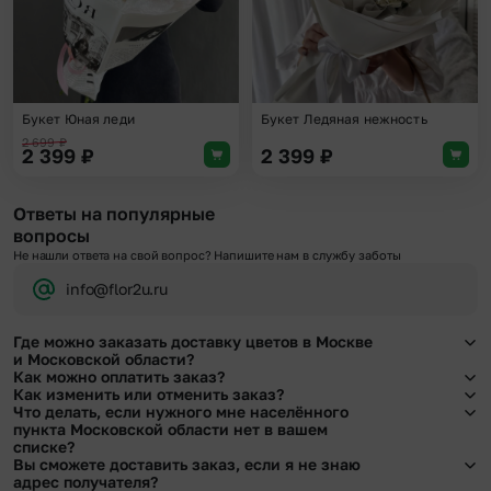
Букет Юная леди
Букет Ледяная нежность
2 699
₽
2 399
₽
2 399
₽
Ответы на популярные
вопросы
Не нашли ответа на свой вопрос? Напишите нам в службу заботы
info@flor2u.ru
Где можно заказать доставку цветов в Москве
и Московской области?
Как можно оплатить заказ?
Оформить доставку цветов можно в нашем приложении, на сайте flor2u.ru, по
Как изменить или отменить заказ?
телефону горячей линии или в чате.
Мы предусмотрели все возможные варианты оплаты:
Что делать, если нужного мне населённого
Чтобы внести изменения, выбрать другой букет или добавить подарок
пункта Московской области нет в вашем
Наличными.
свяжитесь с нашими менеджерами по телефонам горячей линии или в чате,
списке?
Банковскими картами Visa, MasterCard, МИР, сбп
они помогут решить любой вопрос.
Вы сможете доставить заказ, если я не знаю
Картами рассрочки Халва, Совесть и Свобода.
Свяжитесь с нашими менеджерами по телефонам горячей линии или в чате.
адрес получателя?
Через Yandex Pay, UnionPay,
Apple Pay (есть ограничения), Qiwi Кошелек.