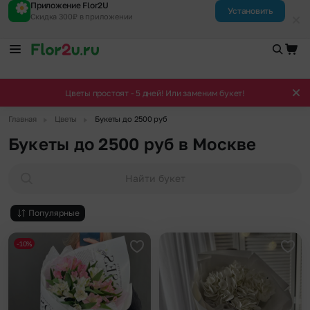
Приложение Flor2U
Установить
Скидка 300₽ в приложении
Цветы простоят - 5 дней! Или заменим букет!
▶
▶
Главная
Цветы
Букеты до 2500 руб
Букеты до 2500 руб в Москве
Найти букет
Популярные
-10%
Добавить в избранное
Доба