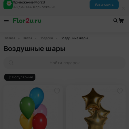
Приложение Flor2U
Установить
Скидка 300₽ в приложении
▶
▶
▶
Главная
Цветы
Подарки
Воздушные шары
Воздушные шары
Найти подарок
Популярные
Добавить в избранное
Доба