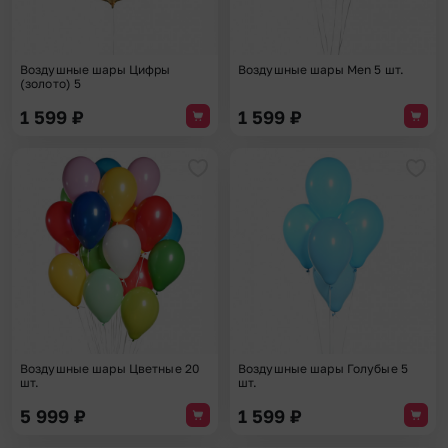
Воздушные шары Цифры
Воздушные шары Men 5 шт.
(золото) 5
1 599
₽
1 599
₽
Добавить в избранное
Доба
Воздушные шары Цветные 20
Воздушные шары Голубые 5
шт.
шт.
5 999
₽
1 599
₽