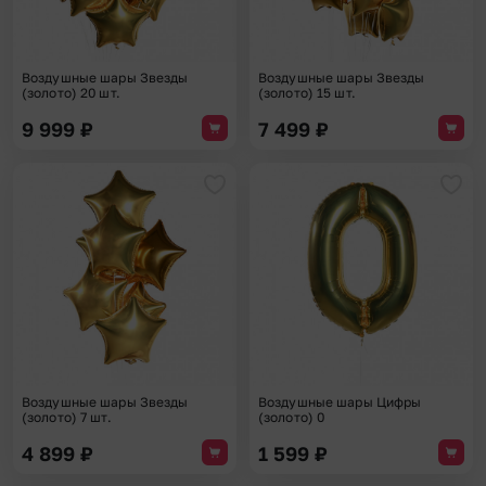
Воздушные шары Звезды
Воздушные шары Звезды
(золото) 20 шт.
(золото) 15 шт.
9 999
₽
7 499
₽
Добавить в избранное
Доба
Воздушные шары Звезды
Воздушные шары Цифры
(золото) 7 шт.
(золото) 0
4 899
₽
1 599
₽