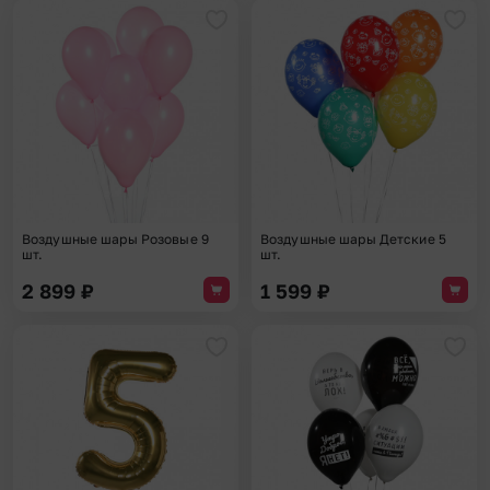
Добавить в избранное
Доба
Воздушные шары Розовые 9
Воздушные шары Детские 5
шт.
шт.
2 899
₽
1 599
₽
Добавить в избранное
Доба