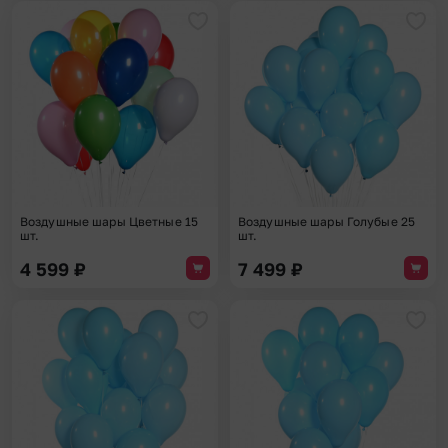
Добавить в избранное
Доба
Воздушные шары Цветные 15
Воздушные шары Голубые 25
шт.
шт.
4 599
₽
7 499
₽
Добавить в избранное
Доба