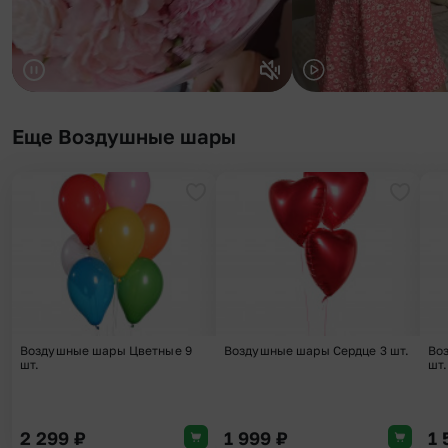
Еще Воздушные шары
Добавить в избранное
Добави
Воздушные шары Цветные 9
Воздушные шары Сердце 3 шт.
Во
шт.
шт.
2 299
₽
1 999
₽
1