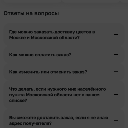
Ответы на вопросы
Где можно заказать доставку цветов в
Москве и Московской области?
Оформить доставку цветов можно в нашем приложении, на
сайте flor2u.ru, по телефону горячей линии или в чате.
Как можно оплатить заказ?
Мы предусмотрели все возможные варианты оплаты:
Наличными.
Как изменить или отменить заказ?
Банковскими картами Visa, MasterCard, МИР, сбп
Чтобы внести изменения, выбрать другой букет или добавить
Картами рассрочки Халва, Совесть и Свобода.
подарок свяжитесь с нашими менеджерами по телефонам
Через Yandex Pay, UnionPay,
Apple Pay (есть
Что делать, если нужного мне населённого
горячей линии или в чате, они помогут решить любой вопрос.
ограничения), Qiwi Кошелек.
пункта Московской области нет в вашем
Через Робокасса.
списке?
Свяжитесь с нашими менеджерами по телефонам горячей
линии или в чате. Мы обязательно найдем выход из ситуации.
Вы сможете доставить заказ, если я не знаю
адрес получателя?