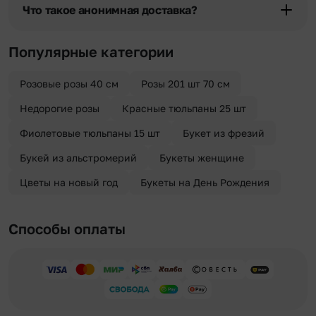
области при условии соблюдения трехчасового временного
Что такое анонимная доставка?
отрезка. Хотите получить цветы раньше? Оформите услугу
срочной доставки, и мы доставим букет менее чем через 2 часа
Хотите сделать приятный сюрприз конфиденциально? При
после оформления заказа.
оформлении заказа Вы можете сделать отметку в поле
Популярные категории
«Анонимная доставка». Мы гарантируем анонимность
отправителя. Услуга бесплатная.
Розовые розы 40 см
Розы 201 шт 70 см
Недорогие розы
Красные тюльпаны 25 шт
Фиолетовые тюльпаны 15 шт
Букет из фрезий
Букей из альстромерий
Букеты женщине
Цветы на новый год
Букеты на День Рождения
Способы оплаты