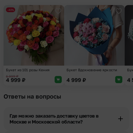
-40%
Добавить в избранное
Добави
Букет из 101 розы Кения
Букет Вдохновение яркости
Бук
6 999
₽
4 999
₽
4 999
₽
4
Ответы на вопросы
Где можно заказать доставку цветов в
Москве и Московской области?
Оформить доставку цветов можно в нашем приложении, на