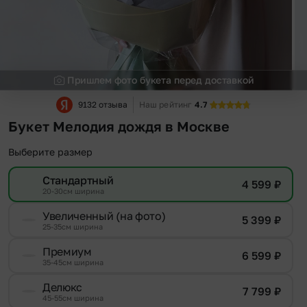
Пришлем фото букета перед доставкой
9132 отзыва
Наш рейтинг
4.7
Букет Мелодия дождя в Москве
Выберите размер
Стандартный
4 599
₽
20-30см ширина
Увеличенный (на фото)
5 399
₽
25-35см ширина
Премиум
6 599
₽
35-45см ширина
Делюкс
7 799
₽
45-55см ширина