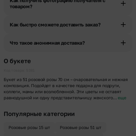
Как получить фотографию получателя с
уточняют адрес и удобное время доставки.
товаром?
При оформлении заказа Вы можете сделать отметку в поле
«Фото получателя с букетом». Фотография делается только с
Как быстро сможете доставить заказ?
разрешения получателя, после чего высылается заказчику на
указанный им почтовый адрес в срок от 1 до 3 дней. Услуга
Мы оперативно доставим цветы по любому адресу города и
бесплатная.
области при условии соблюдения трехчасового временного
Что такое анонимная доставка?
отрезка. Хотите получить цветы раньше? Оформите услугу
срочной доставки, и мы доставим букет менее чем через 2 часа
Хотите сделать приятный сюрприз конфиденциально? При
после оформления заказа.
оформлении заказа Вы можете сделать отметку в поле
О букете
«Анонимная доставка». Мы гарантируем анонимность
отправителя. Услуга бесплатная.
Код товара: 5381
Букет из 51 розовой розы 70 см – очаровательная и нежная
композиция. Подойдет в качестве подарка для подруги,
коллеги, мамы или возлюбленной. Эти цветы не оставят
равнодушной ни одну представительницу женского…
еще
Популярные категории
Розовые розы 15 шт
Розовые розы 51 шт