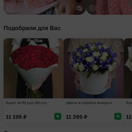
Подобрали для Вас
Добавить в избранное
Добави
Букет из 55 роз (60 см)
Цветы в коробке Амарант
Бук
11 199
₽
11 399
₽
1