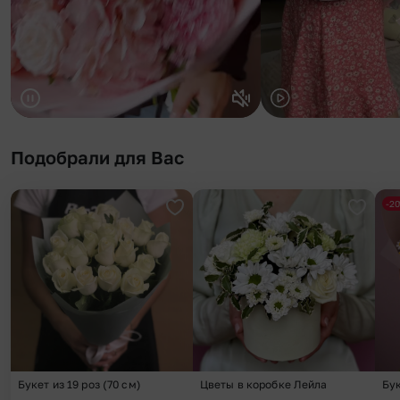
Подобрали для Вас
-2
Добавить в избранное
Добави
Букет из 19 роз (70 см)
Цветы в коробке Лейла
Бу