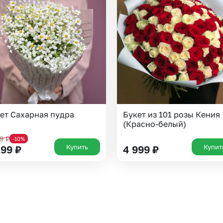
Челябинск
Екатеринбург
Новосибирск
Омск
Волгоград
Воронеж
ет Сахарная пудра
Букет из 101 розы Кения
(Красно-белый)
29
₽
-10%
Купить
Купит
299
₽
4 999
₽