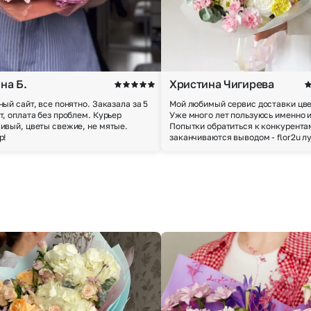
на Б.
Христина Чигирева
ный сайт, все понятно. Заказала за 5
Мой любимый сервис доставки цве
т, оплата без проблем. Курьер
Уже много лет пользуюсь именно 
ивый, цветы свежие, не мятые.
Попытки обратиться к конкурента
р!
заканчиваются выводом - flor2u л