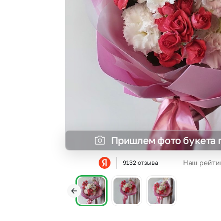
Гвоздики
Сухоцветы
Гипсофила
Фрезия
Гортензии
Эустома
Ирисы
Пришлем фото букета 
Наш рейти
9132 отзыва