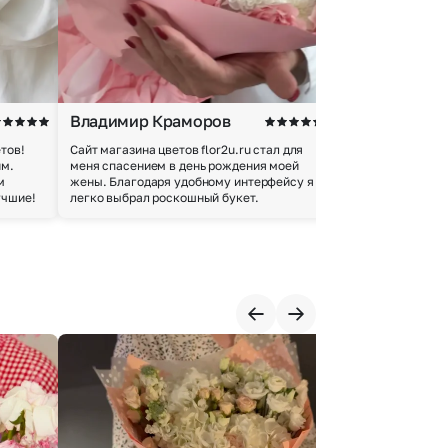
Владимир Краморов
Андрей Б.
тов!
Сайт магазина цветов flor2u.ru стал для
Покупкой остался
им.
меня спасением в день рождения моей
доставки осущес
м
жены. Благодаря удобному интерфейсу я
качество цветов 
учшие!
легко выбрал роскошный букет.
добросовестно.