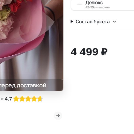
Делюкс
Insta букеты
До
45-55см ширина
Хиты продаж
Че
Состав букета
Новинки
В
Все категории
4 499
₽
перед доставкой
4.7
нг