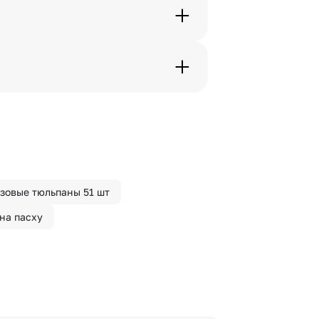
с в срок от 1 до 3 дней. Услуга
дения трехчасового временного
вим букет менее чем через 2
 сделать отметку в поле
зовые тюльпаны 51 шт
на пасху