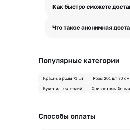
разрешения получателя, после че
Как быстро сможете доста
бесплатная.
Мы оперативно доставим цветы п
отрезка. Хотите получить цветы 
Что такое анонимная дост
часа после оформления заказа.
Хотите сделать приятный сюрпри
«Анонимная доставка». Мы гаран
Популярные категории
Красные розы 71 шт
Розы 201 шт 70 см
Букет из гортензий
Хризантемы белые
Способы оплаты