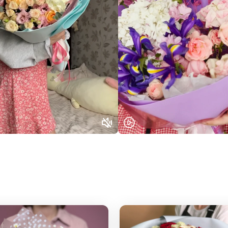
Выберите город доставки
Или выберите из популярных
Москва и МО
Санкт-Петербург
Нижний Новгород
Самара
Казань
Уфа