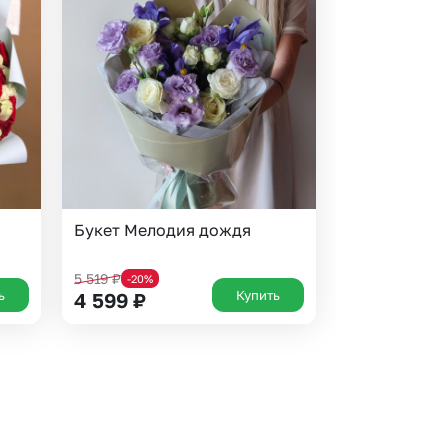
Букет Мелодия дождя
5 519
₽
-20%
ь
Купить
4 599
₽