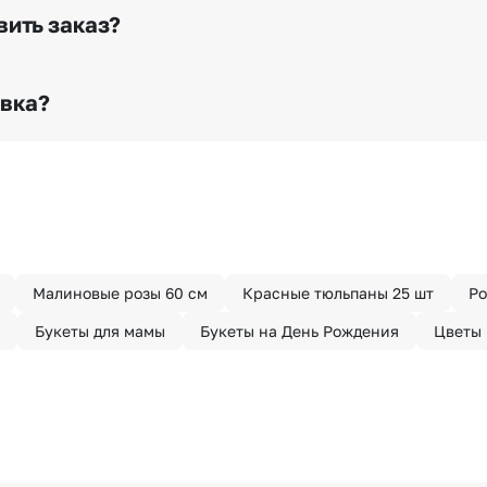
го высылается заказчику на указанный им почтовый адре
вить заказ?
о любому адресу города и области при условии соблю
раньше? Оформите услугу срочной доставки, и мы доста
авка?
з конфиденциально? При оформлении заказа Вы можете
тируем анонимность отправителя. Услуга бесплатная.
Малиновые розы 60 см
Красные тюльпаны 25 шт
Ро
Букеты для мамы
Букеты на День Рождения
Цветы 