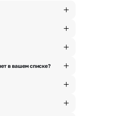
орячей линии или в чате.
шими менеджерами по телефонам
нет в вашем списке?
ьно найдем выход из ситуации.
жеры связываются с получателем
. Фотография делается только с