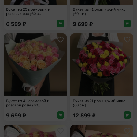
Букет из 25 кремовых и
Букет из 41 розы яркий микс
розовых роз (60 с...
(60 см)
6 599
₽
9 699
₽
Добавить в избранное
Доба
Букет из 41 кремовой и
Букет из 71 розы яркий микс
розовой розы (60...
(60 см)
9 699
₽
12 899
₽