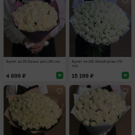
Добавить в избранное
Доба
Букет из 25 белых роз (40 см)
Букет из 101 белой розы (70
см)
4 699
₽
15 199
₽
Добавить в избранное
Доба