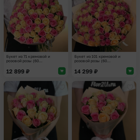
Добавить в избранное
Доба
Букет из 71 кремовой и
Букет из 101 кремовой и
розовой розы (60...
розовой розы (60...
12 899
₽
14 299
₽
Добавить в избранное
Доба