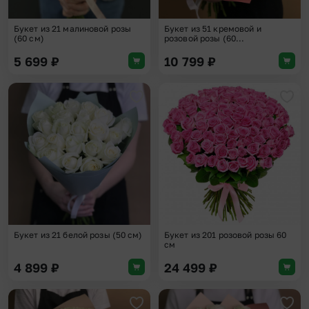
Букет из 21 малиновой розы
Букет из 51 кремовой и
(60 см)
розовой розы (60...
5 699
₽
10 799
₽
Добавить в избранное
Доба
Букет из 21 белой розы (50 см)
Букет из 201 розовой розы 60
см
4 899
₽
24 499
₽