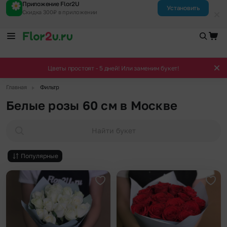
Приложение Flor2U
Установить
Скидка 300₽ в приложении
Цветы простоят - 5 дней! Или заменим букет!
▶
Главная
Фильтр
Белые розы 60 см в Москве
Найти букет
Популярные
Добавить в избранное
Доба