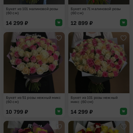
Букет из 101 малиновой розы
Букет из 71 малиновой розы
(60 см)
(60 см)
14 299
₽
12 899
₽
Добавить в избранное
Доба
Букет из 51 розы нежный микс
Букет из 101 розы нежный
(60 см)
микс (60 см)
10 799
₽
14 299
₽
Добавить в избранное
Доба