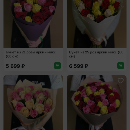
Букет из 21 розы яркий микс
Букет из 25 роз яркий микс (60
(60 см)
см)
5 699
₽
6 599
₽
Добавить в избранное
Доба