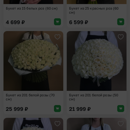
Букет из 15 белых роз (60 см)
Букет из 25 красных роз (60
см)
4 699
₽
6 599
₽
Добавить в избранное
Доба
Букет из 201 белой розы (70
Букет из 201 белой розы (50
см)
см)
25 999
₽
21 999
₽
Добавить в избранное
Доба