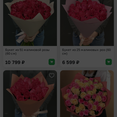
Добавить в избранное
Доба
Букет из 51 малиновой розы
Букет из 25 малиновых роз (60
(60 см)
см)
10 799
₽
6 599
₽
Добавить в избранное
Доба