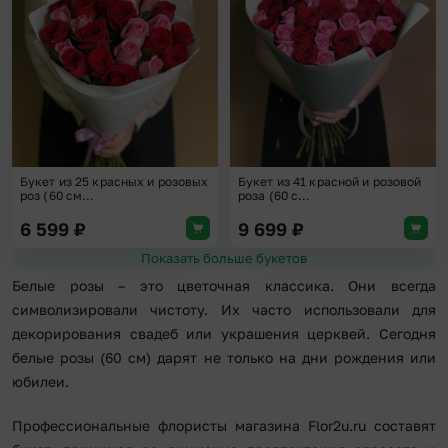
Добавить в избранное
Доба
Букет из 25 красных и розовых
Букет из 41 красной и розовой
роз (60 см...
роза (60 с...
6 599
₽
9 699
₽
Показать больше букетов
Белые розы – это цветочная классика. Они всегда
символизировали чистоту. Их часто использовали для
декорирования свадеб или украшения церквей. Сегодня
белые розы (60 см) дарят не только на дни рождения или
юбилеи.
Профессиональные флористы магазина Flor2u.ru составят