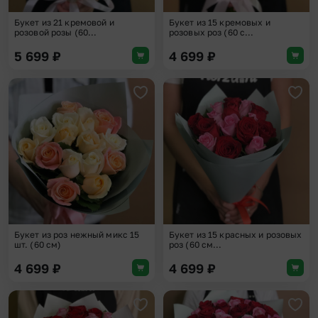
Букет из 21 кремовой и
Букет из 15 кремовых и
розовой розы (60...
розовых роз (60 с...
5 699
₽
4 699
₽
Добавить в избранное
Доба
Букет из роз нежный микс 15
Букет из 15 красных и розовых
шт. (60 см)
роз (60 см...
4 699
₽
4 699
₽