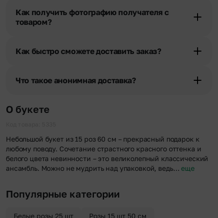
получателя, наши менеджеры связываются с получателем и
Как получить фотографию получателя с
уточняют адрес и удобное время доставки.
товаром?
При оформлении заказа Вы можете сделать отметку в поле
«Фото получателя с букетом». Фотография делается только с
Как быстро сможете доставить заказ?
разрешения получателя, после чего высылается заказчику на
указанный им почтовый адрес в срок от 1 до 3 дней. Услуга
Мы оперативно доставим цветы по любому адресу города и
бесплатная.
области при условии соблюдения трехчасового временного
Что такое анонимная доставка?
отрезка. Хотите получить цветы раньше? Оформите услугу
срочной доставки, и мы доставим букет менее чем через 2 часа
Хотите сделать приятный сюрприз конфиденциально? При
после оформления заказа.
оформлении заказа Вы можете сделать отметку в поле
О букете
«Анонимная доставка». Мы гарантируем анонимность
отправителя. Услуга бесплатная.
Код товара: 5335
Небольшой букет из 15 роз 60 см – прекрасный подарок к
любому поводу. Сочетание страстного красного оттенка и
белого цвета невинности – это великолепный классический
ансамбль. Можно не мудрить над упаковкой, ведь…
еще
Популярные категории
Белые розы 25 шт
Розы 15 шт 50 см