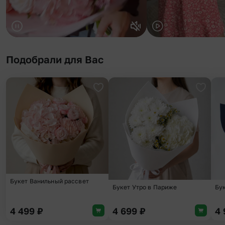
Подобрали для Вас
Добавить в избранное
Добави
Букет Ванильный рассвет
Букет Утро в Париже
Бу
4 499
₽
4 699
₽
4