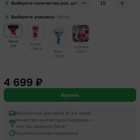
Выберите количество роз, шт
Выберите упаковку
Лента
Лента
Крафт
0
₽
Корейка
+ 399
₽
+ 599
₽
Фетр
+ 399
₽
4 699
₽
Купить
Бесплатная доставка от 3-х часов
Качество цветов гарантировано —
или мы заменим букет
Круглосуточная поддержка