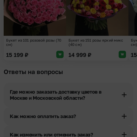
Букет из 101 розовой розы (70
Букет из 151 розы яркий микс
Бук
см)
(40 см)
см
15 199
₽
14 999
₽
1
Ответы на вопросы
Где можно заказать доставку цветов в
Москве и Московской области?
Оформить доставку цветов можно в нашем приложении, на
сайте flor2u.ru, по телефону горячей линии или в чате.
Как можно оплатить заказ?
Мы предусмотрели все возможные варианты оплаты:
Наличными.
Как изменить или отменить заказ?