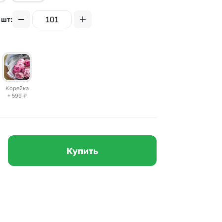
 10000 рублей
Все получатели
 шт
рная пятница
ыбор покупателей
Корейка
+ 599
₽
Купить