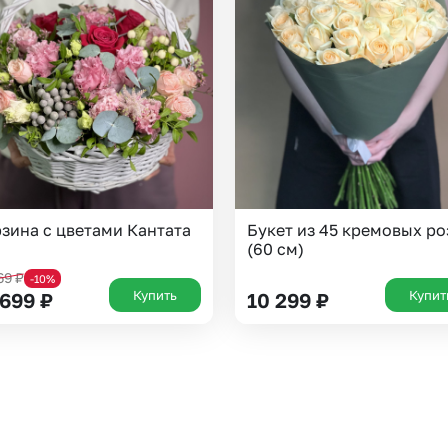
Казань
Уфа
Челябинск
Екатеринбург
Новосибирск
Омск
Волгоград
Воронеж
зина с цветами Кантата
Букет из 45 кремовых ро
(60 см)
769
₽
-10%
Купить
Купит
 699
₽
10 299
₽