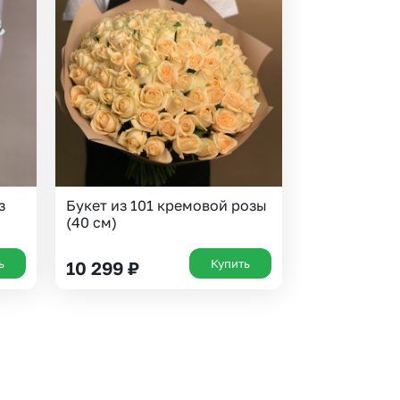
з
Букет из 101 кремовой розы
(40 см)
ь
Купить
10 299
₽