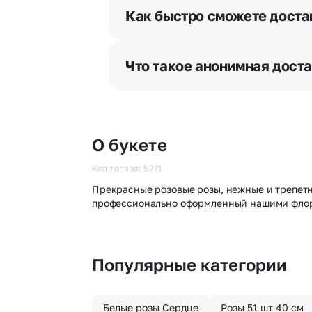
разрешения получателя, после че
Как быстро сможете доста
бесплатная.
Мы оперативно доставим цветы п
отрезка. Хотите получить цветы 
Что такое анонимная дост
часа после оформления заказа.
Хотите сделать приятный сюрпри
«Анонимная доставка». Мы гаран
О букете
Код товара: 5271
Прекрасные розовые розы, нежные и трепетны
профессионально оформленный нашими флорис
Популярные категории
Белые розы Сердце
Розы 51 шт 40 см