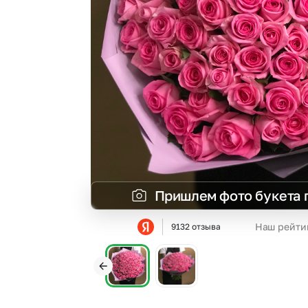
Гвоздики
Сухоцветы
Гипсофила
Фрезия
Гортензии
Эустома
Ирисы
Пришлем фото букета 
Наш рейти
9132 отзыва