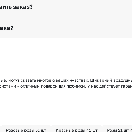
го высылается заказчику на указанный им почтовый адре
вить заказ?
о любому адресу города и области при условии соблю
раньше? Оформите услугу срочной доставки, и мы доста
авка?
з конфиденциально? При оформлении заказа Вы можете
тируем анонимность отправителя. Услуга бесплатная.
е, могут сказать многое о ваших чувствах. Шикарный воздушный
тами – отличный подарок для любимой. У нас действует гаран
Розовые розы 51 шт
Красные розы 41 шт
Розы 21 шт 