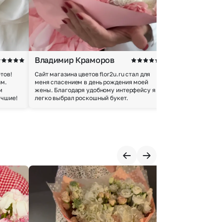
Владимир Краморов
Андрей Б.
тов!
Сайт магазина цветов flor2u.ru стал для
Покупкой остался
им.
меня спасением в день рождения моей
доставки осущес
м
жены. Благодаря удобному интерфейсу я
качество цветов 
учшие!
легко выбрал роскошный букет.
добросовестно.