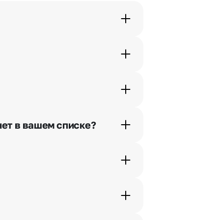
орячей линии или в чате.
шими менеджерами по телефонам
нет в вашем списке?
ьно найдем выход из ситуации.
жеры связываются с получателем
. Фотография делается только с