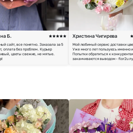
на Б.
Христина Чигирева
ный сайт, все понятно. Заказала за 5
Мой любимый сервис доставки цве
т, оплата без проблем. Курьер
Уже много лет пользуюсь именно 
ивый, цветы свежие, не мятые.
Попытки обратиться к конкурента
р!
заканчиваются выводом - flor2u л