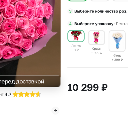
Insta букеты
До
Выберите количество роз,
Хиты продаж
Че
Новинки
В
Выберите упаковку
Лента
Все категории
Лента
Крафт
0
₽
+ 399
₽
Фетр
+ 399
₽
перед доставкой
10 299
₽
4.7
нг