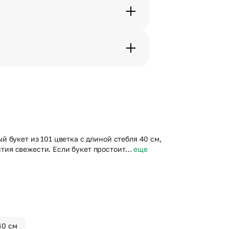
с в срок от 1 до 3 дней. Услуга
дения трехчасового временного
вим букет менее чем через 2
 сделать отметку в поле
 букет из 101 цветка с длиной стебля 40 см,
тия свежести. Если букет простоит…
еще
40 см