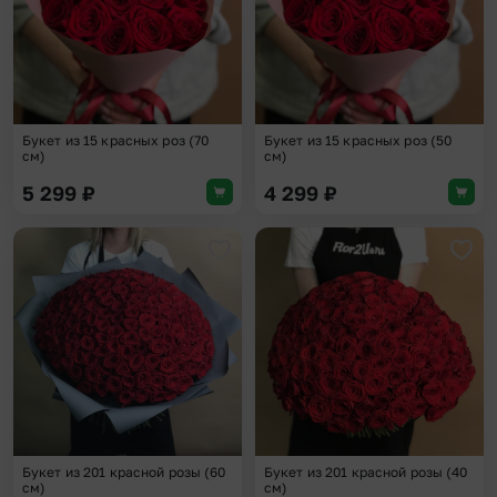
Букет из 15 красных роз (70
Букет из 15 красных роз (50
см)
см)
5 299
₽
4 299
₽
Добавить в избранное
Доба
Букет из 201 красной розы (60
Букет из 201 красной розы (40
см)
см)