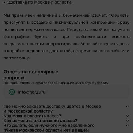
доставка по Москве и области.
Мы принимаем наличный и безналичный расчет. Флористы
приступят к созданию индивидуальной композиции сразу
после подтверждения заказа. Перед доставкой вы получите
фотографию букета и при необходимости сможете
оперативно внести корректировки. Успевайте купить розы
в коробке недорого с доставкой, оформив заказ онлайн или
по телефону.
Ответы на популярные
вопросы
Не нашли ответа на свой вопрос? Напишите нам в службу заботы
info@flor2u.ru
Где можно заказать доставку цветов в Москве
и Московской области?
Как можно оплатить заказ?
Оформить доставку цветов можно в нашем приложении, на сайте flor2u.ru, по
Как изменить или отменить заказ?
телефону горячей линии или в чате.
Мы предусмотрели все возможные варианты оплаты:
Что делать, если нужного мне населённого
Чтобы внести изменения, выбрать другой букет или добавить подарок
пункта Московской области нет в вашем
Наличными.