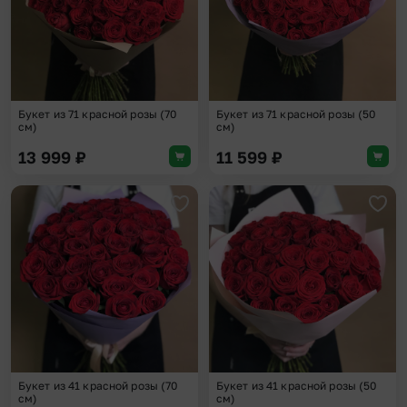
Букет из 71 красной розы (70
Букет из 71 красной розы (50
см)
см)
13 999
₽
11 599
₽
Добавить в избранное
Доба
Букет из 41 красной розы (70
Букет из 41 красной розы (50
см)
см)