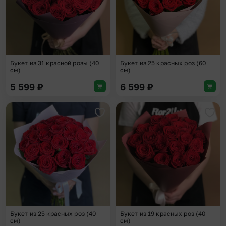
Букет из 31 красной розы (40
Букет из 25 красных роз (60
см)
см)
5 599
₽
6 599
₽
Добавить в избранное
Доба
Букет из 25 красных роз (40
Букет из 19 красных роз (40
см)
см)