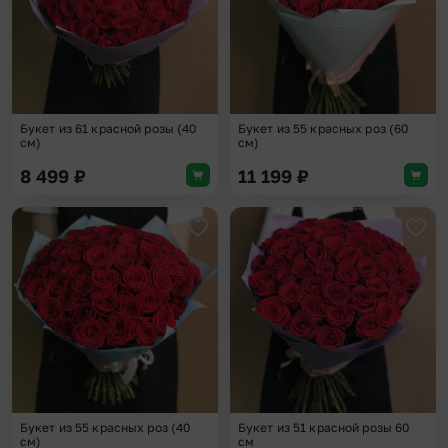
Букет из 61 красной розы (40
Букет из 55 красных роз (60
см)
см)
8 499
₽
11 199
₽
Добавить в избранное
Доба
Букет из 55 красных роз (40
Букет из 51 красной розы 60
см)
см