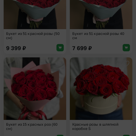
Букет из 51 красной розы (50
Букет из 51 красной розы 40
см)
см
9 399
₽
7 699
₽
Добавить в избранное
Доба
Букет из 15 красных роз (60
Красные розы в шляпной
см)
коробке S