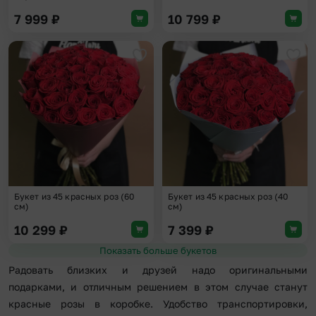
7 999
₽
10 799
₽
Добавить в избранное
Доба
Букет из 45 красных роз (60
Букет из 45 красных роз (40
см)
см)
10 299
₽
7 399
₽
Показать больше букетов
Радовать близких и друзей надо оригинальными
подарками, и отличным решением в этом случае станут
красные розы в коробке. Удобство транспортировки,