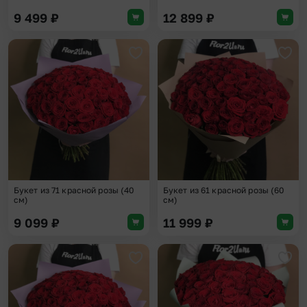
9 499
₽
12 899
₽
Добавить в избранное
Доба
Букет из 71 красной розы (40
Букет из 61 красной розы (60
см)
см)
9 099
₽
11 999
₽
Добавить в избранное
Доба