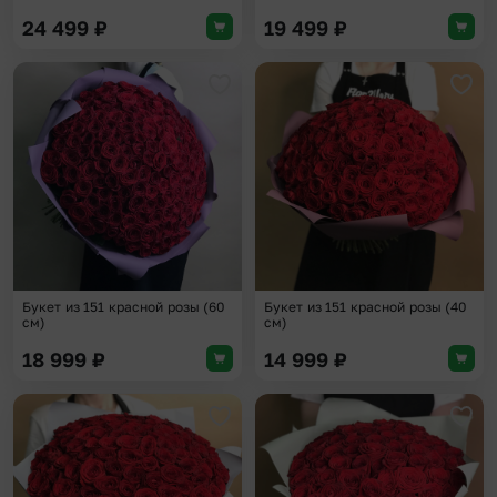
24 499
₽
19 499
₽
Добавить в избранное
Доба
Букет из 151 красной розы (60
Букет из 151 красной розы (40
см)
см)
18 999
₽
14 999
₽
Добавить в избранное
Доба