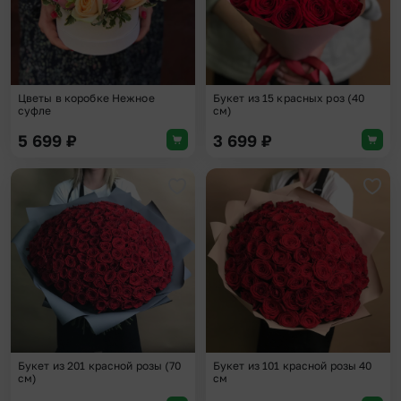
Цветы в коробке Нежное
Букет из 15 красных роз (40
суфле
см)
5 699
₽
3 699
₽
Добавить в избранное
Доба
Букет из 201 красной розы (70
Букет из 101 красной розы 40
см)
см