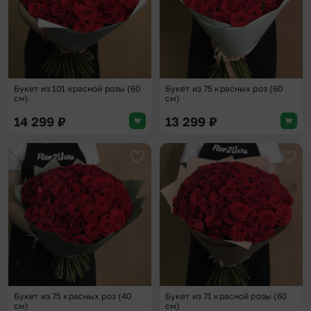
Букет из 101 красной розы (60
Букет из 75 красных роз (60
см)
см)
14 299
₽
13 299
₽
Добавить в избранное
Доба
Букет из 75 красных роз (40
Букет из 71 красной розы (60
см)
см)