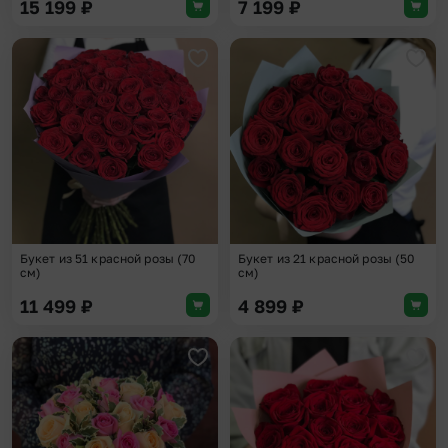
15 199
₽
7 199
₽
Добавить в избранное
Доба
Букет из 51 красной розы (70
Букет из 21 красной розы (50
см)
см)
11 499
₽
4 899
₽
Добавить в избранное
Доба