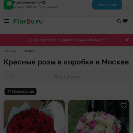
Приложение Flor2U
Установить
Скидка 300₽ в приложении
Цветы простоят - 5 дней! Или заменим букет!
▶
Главная
Фильтр
Красные розы в коробке в Москве
Найти букет
Популярные
Добавить в избранное
Доба