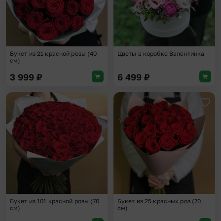
Букет из 21 красной розы (40
Цветы в коробке Валентинка
см)
3 999
₽
6 499
₽
Добавить в избранное
Доба
Букет из 101 красной розы (70
Букет из 25 красных роз (70
см)
см)