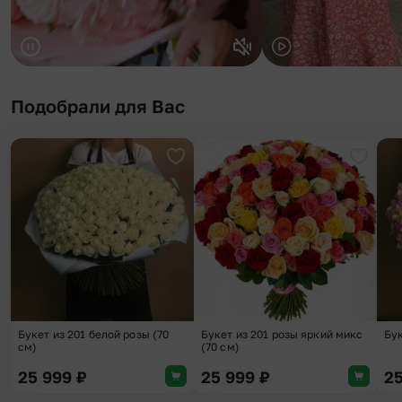
Подобрали для Вас
Добавить в избранное
Добави
Букет из 201 белой розы (70
Букет из 201 розы яркий микс
Бук
см)
(70 см)
25 999
₽
25 999
₽
2