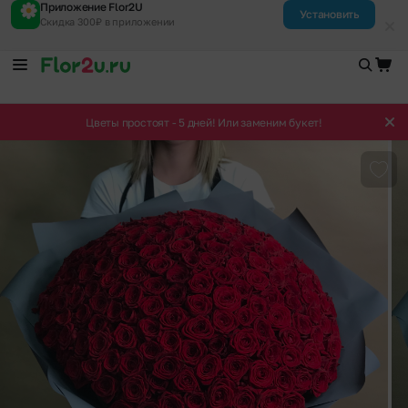
Приложение Flor2U
Установить
Скидка 300₽ в приложении
Цветы простоят - 5 дней! Или заменим букет!
Доба