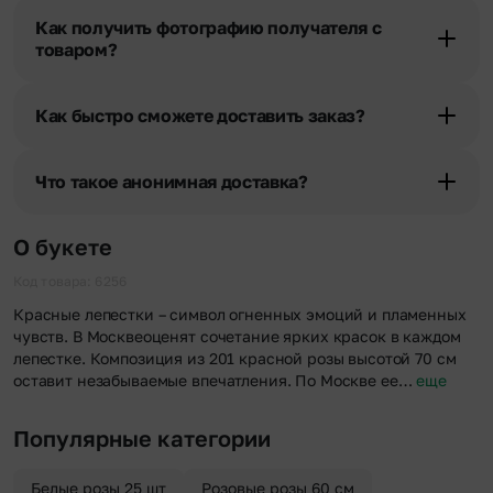
получателя, наши менеджеры связываются с получателем и
Как получить фотографию получателя с
уточняют адрес и удобное время доставки.
товаром?
При оформлении заказа Вы можете сделать отметку в поле
«Фото получателя с букетом». Фотография делается только с
Как быстро сможете доставить заказ?
разрешения получателя, после чего высылается заказчику на
указанный им почтовый адрес в срок от 1 до 3 дней. Услуга
Мы оперативно доставим цветы по любому адресу города и
бесплатная.
области при условии соблюдения трехчасового временного
Что такое анонимная доставка?
отрезка. Хотите получить цветы раньше? Оформите услугу
срочной доставки, и мы доставим букет менее чем через 2 часа
Хотите сделать приятный сюрприз конфиденциально? При
после оформления заказа.
оформлении заказа Вы можете сделать отметку в поле
О букете
«Анонимная доставка». Мы гарантируем анонимность
отправителя. Услуга бесплатная.
Код товара: 6256
Красные лепестки – символ огненных эмоций и пламенных
чувств. В Москвеоценят сочетание ярких красок в каждом
лепестке. Композиция из 201 красной розы высотой 70 см
оставит незабываемые впечатления. По Москве ее…
еще
Популярные категории
Белые розы 25 шт
Розовые розы 60 см