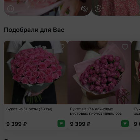
Подобрали для Вас
Добавить в избранное
Добави
Букет из 51 розы (50 см)
Букет из 17 малиновых
Бук
кустовых пионовидных роз
роз
9 399
₽
9 399
₽
9