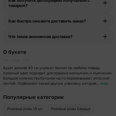
Как получить фотографию получателя с
уточняют адрес и удобное время доставки.
товаром?
При оформлении заказа Вы можете сделать отметку в поле
«Фото получателя с букетом». Фотография делается только с
Как быстро сможете доставить заказ?
разрешения получателя, после чего высылается заказчику на
указанный им почтовый адрес в срок от 1 до 3 дней. Услуга
Мы оперативно доставим цветы по любому адресу города и
бесплатная.
области при условии соблюдения трехчасового временного
Что такое анонимная доставка?
отрезка. Хотите получить цветы раньше? Оформите услугу
срочной доставки, и мы доставим букет менее чем через 2 часа
Хотите сделать приятный сюрприз конфиденциально? При
после оформления заказа.
оформлении заказа Вы можете сделать отметку в поле
О букете
«Анонимная доставка». Мы гарантируем анонимность
отправителя. Услуга бесплатная.
Код товара: 5155
Букет длиной 40 см украсит банкет по любому поводу.
Красный цвет подходит для подарка женщинам и мужчинам.
Большое количество бутонов часто перевязывают атласной
лентой. Подбирают также другую упаковку, которая…
еще
Популярные категории
Розовые розы 15 шт
Розовые розы Сердце