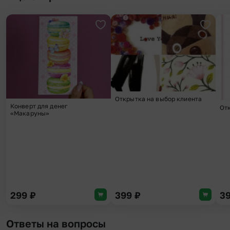
Добавить в избранное
Добави
Открытка на выбор клиента
Конверт для денег
От
«Макаруны»
299
₽
399
₽
3
Ответы на вопросы