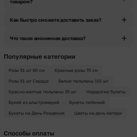
товаром?
При оформлении заказа Вы можете сделать отметку в поле
«Фото получателя с букетом». Фотография делается только с
Как быстро сможете доставить заказ?
разрешения получателя, после чего высылается заказчику на
указанный им почтовый адрес в срок от 1 до 3 дней. Услуга
Мы оперативно доставим цветы по любому адресу города и
бесплатная.
области при условии соблюдения трехчасового временного
Что такое анонимная доставка?
отрезка. Хотите получить цветы раньше? Оформите услугу
срочной доставки, и мы доставим букет менее чем через 2 часа
Хотите сделать приятный сюрприз конфиденциально? При
после оформления заказа.
оформлении заказа Вы можете сделать отметку в поле
Популярные категории
«Анонимная доставка». Мы гарантируем анонимность
отправителя. Услуга бесплатная.
Розы 51 шт 60 см
Красные розы 70 см
Розы 51 шт Сердце
Белые тюльпаны 101 шт
Красно-желтые тюльпаны 35 шт
Недорогие букеты
Букей из альстромерий
Букеты любимой
Букеты на День Рождения
Цветы на день матери
Способы оплаты