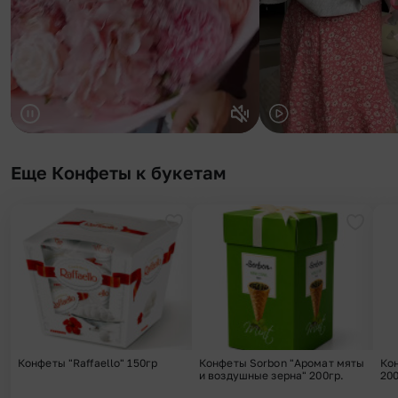
Еще Конфеты к букетам
Добавить в избранное
Добави
Конфеты "Raffaello" 150гр
Конфеты Sorbon "Аромат мяты
Ко
и воздушные зерна" 200гр.
200