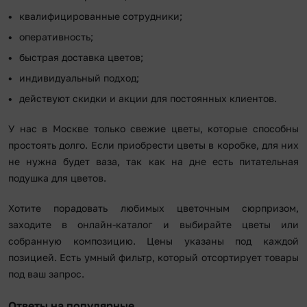
квалифицированные сотрудники;
оперативность;
быстрая доставка цветов;
индивидуальный подход;
действуют скидки и акции для постоянных клиентов.
У нас в Москве только свежие цветы, которые способны
простоять долго. Если приобрести цветы в коробке, для них
не нужна будет ваза, так как на дне есть питательная
подушка для цветов.
Хотите порадовать любимых цветочным сюрпризом,
заходите в онлайн-каталог и выбирайте цветы или
собранную композицию. Цены указаны под каждой
позицией. Есть умный фильтр, который отсортирует товары
под ваш запрос.
Ответы на популярные