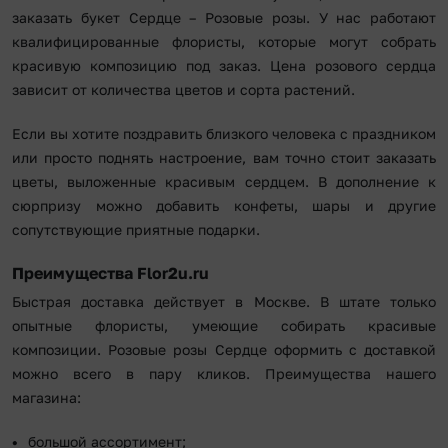
заказать букет Сердце – Розовые розы. У нас работают
квалифицированные флористы, которые могут собрать
красивую композицию под заказ. Цена розового сердца
зависит от количества цветов и сорта растений.
Если вы хотите поздравить близкого человека с праздником
или просто поднять настроение, вам точно стоит заказать
цветы, выложенные красивым сердцем. В дополнение к
сюрпризу можно добавить конфеты, шары и другие
сопутствующие приятные подарки.
Преимущества Flor2u.ru
Быстрая доставка действует в Москве. В штате только
опытные флористы, умеющие собирать красивые
композиции. Розовые розы Сердце оформить с доставкой
можно всего в пару кликов. Преимущества нашего
магазина:
большой ассортимент;