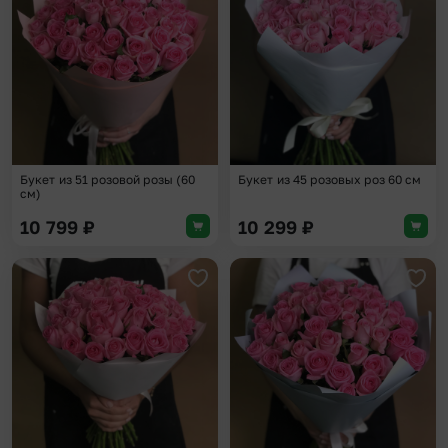
Букет из 51 розовой розы (60
Букет из 45 розовых роз 60 см
см)
10 799
₽
10 299
₽
Добавить в избранное
Доба