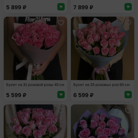
5 899
₽
7 899
₽
Добавить в избранное
Доба
Букет из 31 розовой розы 40 см
Букет из 25 розовых роз 60 см
5 599
₽
6 599
₽
Добавить в избранное
Доба