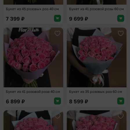
Букет из 45 розовых роз 40 см
Букет из 41 розовой розы 60 см
7 399
₽
9 699
₽
Добавить в избранное
Доба
Букет из 41 розовой роза 40 см
Букет из 35 розовых роз 60 см
6 899
₽
8 599
₽
Добавить в избранное
Доба