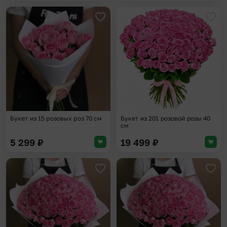
Добавить в избранное
Доба
Букет из 15 розовых роз 70 см
Букет из 201 розовой розы 40
см
5 299
₽
19 499
₽
Добавить в избранное
Доба