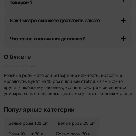
товаром?
При оформлении заказа Вы можете сделать отметку в поле
«Фото получателя с букетом». Фотография делается только с
Как быстро сможете доставить заказ?
разрешения получателя, после чего высылается заказчику на
указанный им почтовый адрес в срок от 1 до 3 дней. Услуга
Мы оперативно доставим цветы по любому адресу города и
бесплатная.
области при условии соблюдения трехчасового временного
Что такое анонимная доставка?
отрезка. Хотите получить цветы раньше? Оформите услугу
срочной доставки, и мы доставим букет менее чем через 2 часа
Хотите сделать приятный сюрприз конфиденциально? При
после оформления заказа.
оформлении заказа Вы можете сделать отметку в поле
О букете
«Анонимная доставка». Мы гарантируем анонимность
отправителя. Услуга бесплатная.
Код товара: 5344
Розовые розы – это олицетворение нежности, красоты и
молодости. Букет из 15 роз с длиной стебля 70 см можно
вручить любимому человеку, коллеге, сестре – он является
универсальным подарком. Цветы могут стать хорошим…
еще
Популярные категории
Белые розы 101 шт
Белые розы 25 шт
Розы 101 шт 70 см
Белые розы 70 см