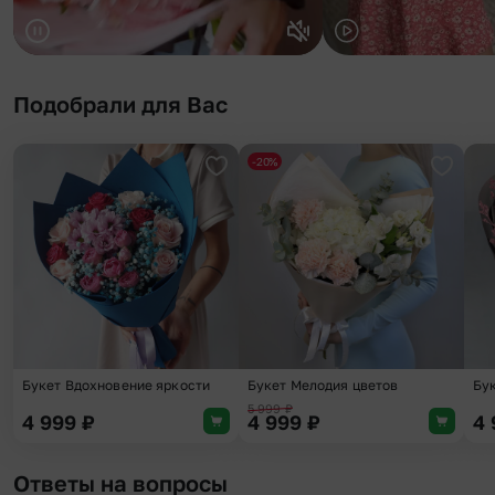
Подобрали для Вас
-20%
Добавить в избранное
Добави
Букет Вдохновение яркости
Букет Мелодия цветов
Бу
5 999
₽
4 999
₽
4 999
₽
4
Ответы на вопросы