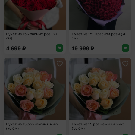
Букет из 15 красных роз (60
Букет из 151 красной розы (70
см)
см)
4 699
₽
19 999
₽
Добавить в избранное
Доба
Букет из 15 роз нежный микс
Букет из 15 роз нежный микс
(70 см)
(50 см)