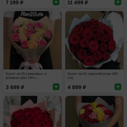
7 199
₽
11 499
₽
Добавить в избранное
Доба
Букет из 15 кремовых и
Букет из 21 красной розы (50
розовых роз (40 с...
см)
3 699
₽
4 899
₽
Добавить в избранное
Доба