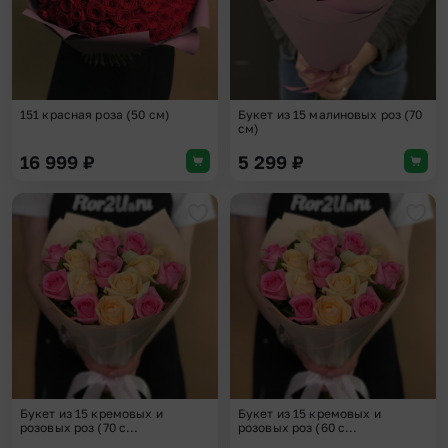
151 красная роза (50 см)
Букет из 15 малиновых роз (70
см)
16 999
₽
5 299
₽
Добавить в избранное
Доба
Букет из 15 кремовых и
Букет из 15 кремовых и
розовых роз (70 с...
розовых роз (60 с...