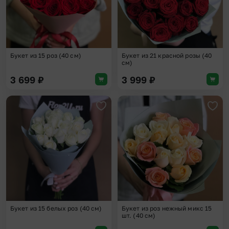
Букет из 15 роз (40 см)
Букет из 21 красной розы (40
см)
3 699
₽
3 999
₽
Добавить в избранное
Доба
Букет из 15 белых роз (40 см)
Букет из роз нежный микс 15
шт. (40 см)