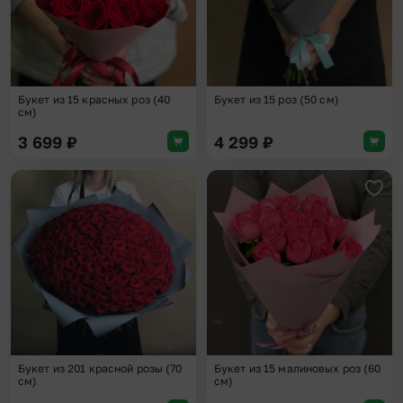
Букет из 15 красных роз (40
Букет из 15 роз (50 см)
см)
3 699
₽
4 299
₽
Добавить в избранное
Доба
Букет из 201 красной розы (70
Букет из 15 малиновых роз (60
см)
см)