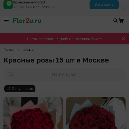
Приложение Flor2U
Установить
Скидка 300₽ в приложении
Цветы простоят - 5 дней! Или заменим букет!
▶
Главная
Фильтр
Красные розы 15 шт в Москве
Найти букет
Популярные
Добавить в избранное
Доба