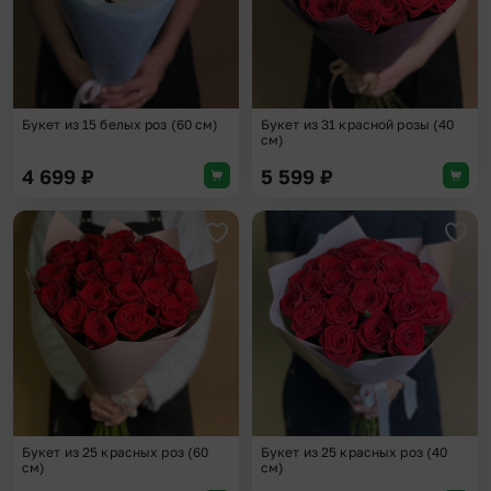
Букет из 15 белых роз (60 см)
Букет из 31 красной розы (40
см)
4 699
₽
5 599
₽
Добавить в избранное
Доба
Букет из 25 красных роз (60
Букет из 25 красных роз (40
см)
см)