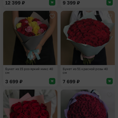
12 399
₽
9 399
₽
Добавить в избранное
Доба
Букет из 15 роз яркий микс 40
Букет из 51 красной розы 40
см
см
3 699
₽
7 699
₽
Добавить в избранное
Доба