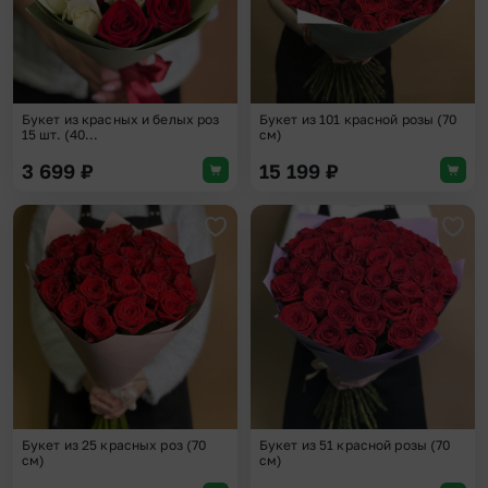
Букет из красных и белых роз
Букет из 101 красной розы (70
15 шт. (40...
см)
3 699
₽
15 199
₽
Добавить в избранное
Доба
Букет из 25 красных роз (70
Букет из 51 красной розы (70
см)
см)