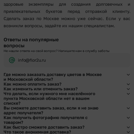
здоровые экземпляры для создания долговечных и
привлекательных букетов перед отправкой клиенту.
Сделать заказ по Москве можно уже сейчас. Если у вас
возникли вопросы, задайте их нашим специалистам.
Ответы на популярные
вопросы
Не нашли ответа на свой вопрос? Напишите нам в службу заботы
info@flor2u.ru
Где можно заказать доставку цветов в Москве
и Московской области?
Как можно оплатить заказ?
Оформить доставку цветов можно в нашем приложении, на сайте flor2u.ru, по
Как изменить или отменить заказ?
телефону горячей линии или в чате.
Мы предусмотрели все возможные варианты оплаты:
Что делать, если нужного мне населённого
Чтобы внести изменения, выбрать другой букет или добавить подарок
пункта Московской области нет в вашем
Наличными.
свяжитесь с нашими менеджерами по телефонам горячей линии или в чате,
списке?
Банковскими картами Visa, MasterCard, МИР, сбп
они помогут решить любой вопрос.
Вы сможете доставить заказ, если я не знаю
Картами рассрочки Халва, Совесть и Свобода.
Свяжитесь с нашими менеджерами по телефонам горячей линии или в чате.
адрес получателя?
Через Yandex Pay, UnionPay,
Apple Pay (есть ограничения), Qiwi Кошелек.
Мы обязательно найдем выход из ситуации.
Как получить фотографию получателя с
Через Робокасса.
Да. У нас действует услуга «Уточнение адреса». Зная телефон получателя,
товаром?
наши менеджеры связываются с получателем и уточняют адрес и удобное
Как быстро сможете доставить заказ?
время доставки.
При оформлении заказа Вы можете сделать отметку в поле «Фото получателя
Что такое анонимная доставка?