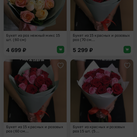
Букет из роз нежный микс 15
Букет из 15 красных и розовых
шт. (60 см)
роз (70 см...
4 699
₽
5 299
₽
Добавить в избранное
Доба
Букет из 15 красных и розовых
Букет из красных и розовых
роз (60 см...
роз 15 шт. (5...