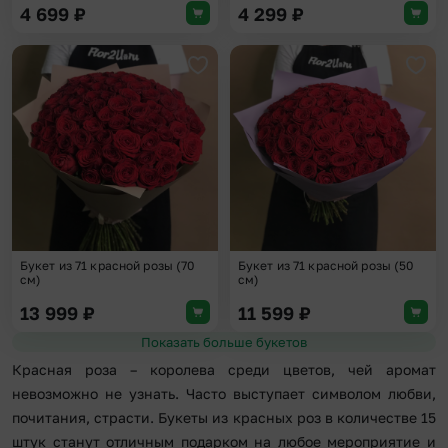
4 699
₽
4 299
₽
Добавить в избранное
Доба
Букет из 71 красной розы (70
Букет из 71 красной розы (50
см)
см)
13 999
₽
11 599
₽
Показать больше букетов
Красная роза – королева среди цветов, чей аромат
невозможно не узнать. Часто выступает символом любви,
почитания, страсти. Букеты из красных роз в количестве 15
штук станут отличным подарком на любое мероприятие и