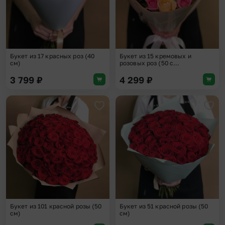
Букет из 17 красных роз (40
Букет из 15 кремовых и
см)
розовых роз (50 с...
3 799
₽
4 299
₽
Добавить в избранное
Доба
Букет из 101 красной розы (50
Букет из 51 красной розы (50
см)
см)