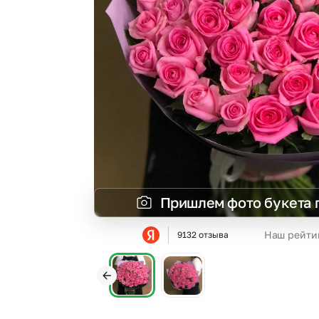
Гвоздики
Сухоцветы
Гипсофила
Фрезия
Гортензии
Эустома
Ирисы
Пришлем фото букета 
Наш рейти
9132 отзыва