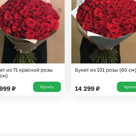
Казань
Уфа
Челябинск
Екатеринбург
Новосибирск
Омск
Волгоград
Воронеж
ет из 71 красной розы
Букет из 101 розы (60 см
 см)
Купить
Купит
 999
₽
14 299
₽