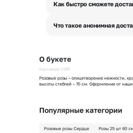
разрешения получателя, после че
Как быстро сможете доста
бесплатная.
Мы оперативно доставим цветы п
отрезка. Хотите получить цветы 
Что такое анонимная дост
часа после оформления заказа.
Хотите сделать приятный сюрпри
«Анонимная доставка». Мы гаран
О букете
Код товара: 5389
Розовые розы – олицетворение нежности, крас
высоты стеблей – 70 см. Оформление от наш
Популярные категории
Розовые розы Сердце
Розы 25 шт 60 с