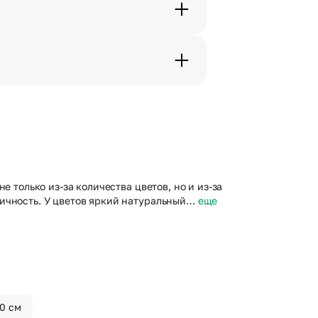
с в срок от 1 до 3 дней. Услуга
дения трехчасового временного
вим букет менее чем через 2
 сделать отметку в поле
е только из-за количества цветов, но и из-за
тичность. У цветов яркий натуральный…
еще
50 см