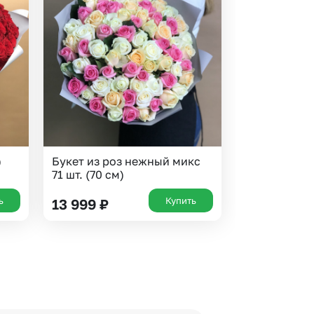
)
Букет из роз нежный микс
71 шт. (70 см)
ь
Купить
13 999
₽