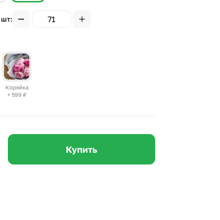
 10000 рублей
Все получатели
 шт
рная пятница
ыбор покупателей
Корейка
+ 599
₽
Купить