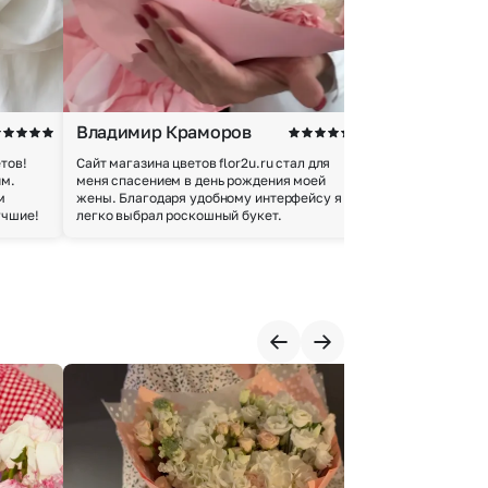
Владимир Краморов
Андрей Б.
тов!
Сайт магазина цветов flor2u.ru стал для
Покупкой остался
им.
меня спасением в день рождения моей
доставки осущес
м
жены. Благодаря удобному интерфейсу я
качество цветов 
учшие!
легко выбрал роскошный букет.
добросовестно.