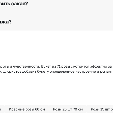
го высылается заказчику на указанный им почтовый адре
вить заказ?
о любому адресу города и области при условии соблю
раньше? Оформите услугу срочной доставки, и мы доста
авка?
з конфиденциально? При оформлении заказа Вы можете
тируем анонимность отправителя. Услуга бесплатная.
оты и чувственности. Букет из 71 розы смотрится эффектно за н
их флористов добавит букету определенное настроение и роман
м
Красные розы 60 см
Розы 25 шт 70 см
Розы 15 шт 