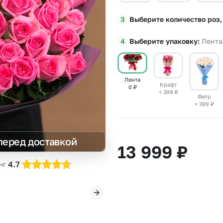
Insta букеты
До
Выберите количество роз,
Хиты продаж
Че
Новинки
В
Выберите упаковку
Лента
Все категории
Лента
Крафт
0
₽
+ 399
₽
Фетр
+ 399
₽
перед доставкой
13 999
₽
4.7
нг