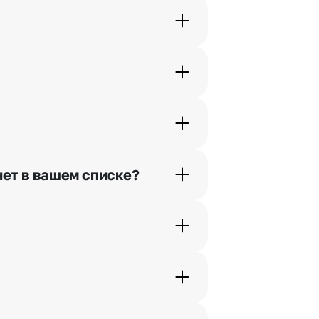
орячей линии или в чате.
шими менеджерами по телефонам
нет в вашем списке?
ьно найдем выход из ситуации.
жеры связываются с получателем
. Фотография делается только с