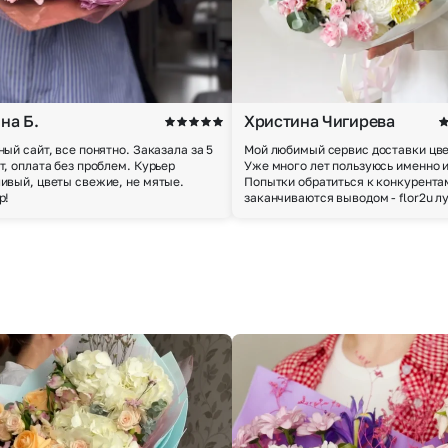
на Б.
Христина Чигирева
ный сайт, все понятно. Заказала за 5
Мой любимый сервис доставки цве
т, оплата без проблем. Курьер
Уже много лет пользуюсь именно 
ивый, цветы свежие, не мятые.
Попытки обратиться к конкурента
р!
заканчиваются выводом - flor2u л