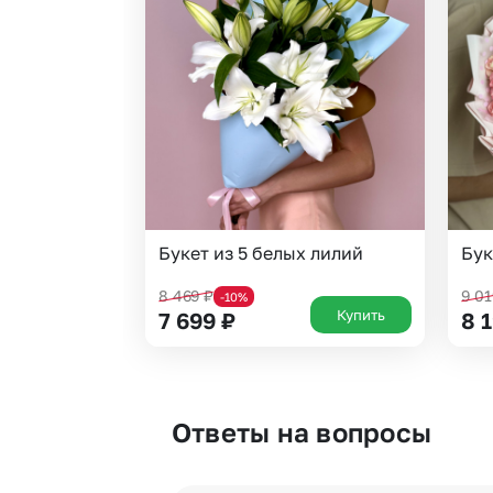
Букет из 5 белых лилий
Бук
8 469
₽
9 0
-10%
Купить
7 699
₽
8 
Ответы на вопросы