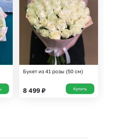
Букет из 41 розы (50 см)
ь
Купить
8 499
₽