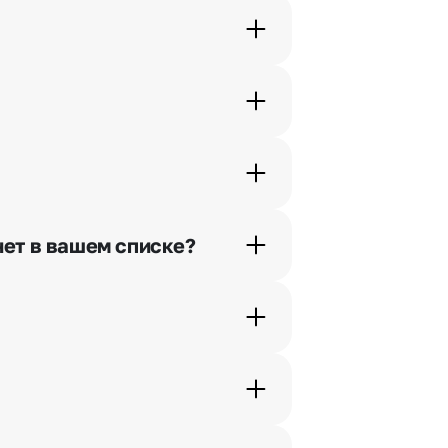
орячей линии или в чате.
шими менеджерами по телефонам
нет в вашем списке?
ьно найдем выход из ситуации.
жеры связываются с получателем
. Фотография делается только с