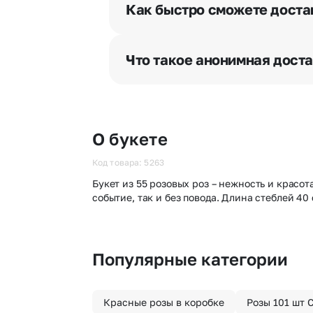
разрешения получателя, после че
Как быстро сможете доста
бесплатная.
Мы оперативно доставим цветы п
отрезка. Хотите получить цветы 
Что такое анонимная дост
часа после оформления заказа.
Хотите сделать приятный сюрпри
«Анонимная доставка». Мы гаран
О букете
Код товара: 5263
Букет из 55 розовых роз – нежность и крас
событие, так и без повода. Длина стеблей 40
Популярные категории
Красные розы в коробке
Розы 101 шт 