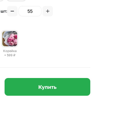
 10000 рублей
Все получатели
 шт
рная пятница
ыбор покупателей
Корейка
+ 599
₽
Купить