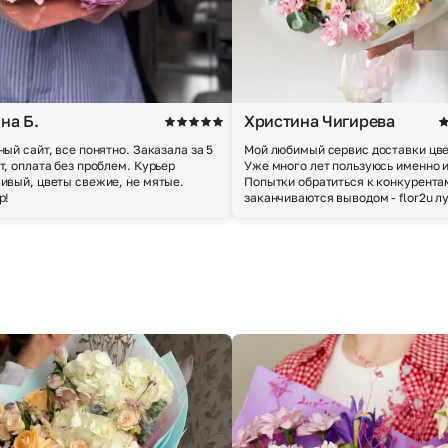
на Б.
Христина Чигирева
ный сайт, все понятно. Заказала за 5
Мой любимый сервис доставки цве
т, оплата без проблем. Курьер
Уже много лет пользуюсь именно 
ивый, цветы свежие, не мятые.
Попытки обратиться к конкурента
р!
заканчиваются выводом - flor2u л