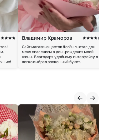
Владимир Краморов
Андрей Б.
тов!
Сайт магазина цветов flor2u.ru стал для
Покупкой остался
им.
меня спасением в день рождения моей
доставки осущес
м
жены. Благодаря удобному интерфейсу я
качество цветов 
учшие!
легко выбрал роскошный букет.
добросовестно.