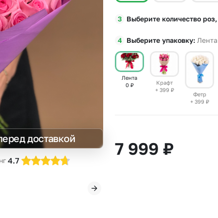
Insta букеты
До
Выберите количество роз,
Хиты продаж
Че
Новинки
В
Выберите упаковку
Лента
Все категории
Лента
Крафт
0
₽
+ 399
₽
Фетр
+ 399
₽
перед доставкой
7 999
₽
4.7
нг