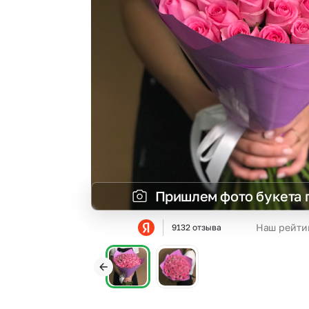
Гвоздики
Сухоцветы
Гипсофила
Фрезия
Гортензии
Эустома
Ирисы
Пришлем фото букета 
Наш рейти
9132 отзыва