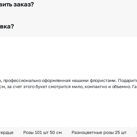
го высылается заказчику на указанный им почтовый адре
вить заказ?
о любому адресу города и области при условии соблю
раньше? Оформите услугу срочной доставки, и мы доста
авка?
з конфиденциально? При оформлении заказа Вы можете
тируем анонимность отправителя. Услуга бесплатная.
ота, профессионально оформленная нашими флористами. Подарит
 см, за счет этого букет смотрится мило, компактно и объемно.
Сердце
Розы 101 шт 50 см
Разноцветные розы 25 шт