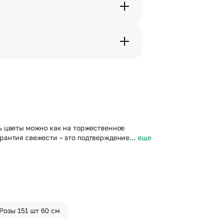
с в срок от 1 до 3 дней. Услуга
дения трехчасового временного
вим букет менее чем через 2
 сделать отметку в поле
ь цветы можно как на торжественное
 Гарантия свежести – это подтверждение…
еще
Розы 151 шт 60 см