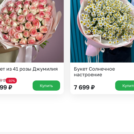
Казань
Уфа
Челябинск
Екатеринбург
Новосибирск
Омск
Волгоград
Воронеж
ет из 41 розы Джумилия
Букет Солнечное
настроение
19
₽
-10%
Купить
Купит
199
₽
7 699
₽