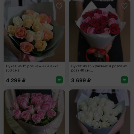
Добавить в избранное
Доба
Букет из 15 роз нежный микс
Букет из 15 красных и розовых
(50 см)
роз (40 см...
4 299
₽
3 699
₽
Добавить в избранное
Доба