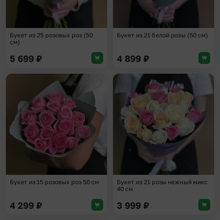
Букет из 25 розовых роз (50
Букет из 21 белой розы (50 см)
см)
5 699
₽
4 899
₽
Добавить в избранное
Доба
Букет из 15 розовых роз 50 см
Букет из 21 розы нежный микс
40 см
4 299
₽
3 999
₽