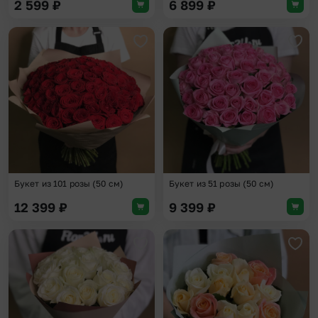
2 599
₽
6 899
₽
Добавить в избранное
Доба
Букет из 101 розы (50 см)
Букет из 51 розы (50 см)
12 399
₽
9 399
₽
Добавить в избранное
Доба