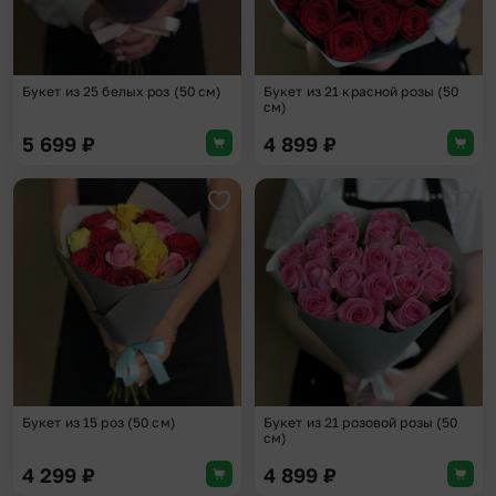
Букет из 25 белых роз (50 см)
Букет из 21 красной розы (50
см)
5 699
₽
4 899
₽
Добавить в избранное
Доба
Букет из 15 роз (50 см)
Букет из 21 розовой розы (50
см)
4 299
₽
4 899
₽