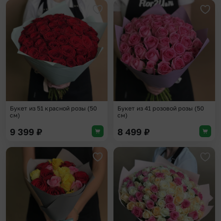
Добавить в избранное
Доба
Букет из 51 красной розы (50
Букет из 41 розовой розы (50
см)
см)
9 399
₽
8 499
₽
Добавить в избранное
Доба