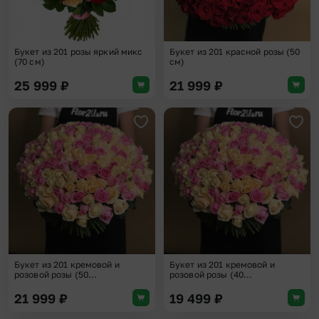
Букет из 201 розы яркий микс
Букет из 201 красной розы (50
(70 см)
см)
25 999
₽
21 999
₽
Добавить в избранное
Доба
Букет из 201 кремовой и
Букет из 201 кремовой и
розовой розы (50...
розовой розы (40...
21 999
₽
19 499
₽