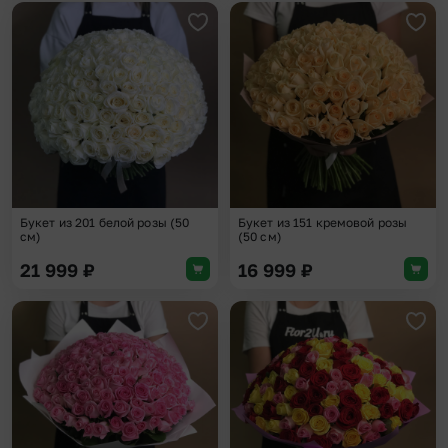
Добавить в избранное
Доба
Букет из 201 белой розы (50
Букет из 151 кремовой розы
см)
(50 см)
21 999
₽
16 999
₽
Добавить в избранное
Доба