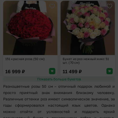
Добавить в избранное
Доба
151 красная роза (50 см)
Букет из роз нежный микс 51
шт. (70 см)
16 999
₽
11 499
₽
Показать больше букетов
Разноцветные розы 50 см – отличный подарок любимой и
просто приятный знак внимания близкому человеку.
Различные оттенки роз имеют символическое значение, за
годы сформировался настоящий язык цветов. Однако
можно отойти от условностей и подарить яркий
разноцветный букет с пожеланиями добра и счастья.