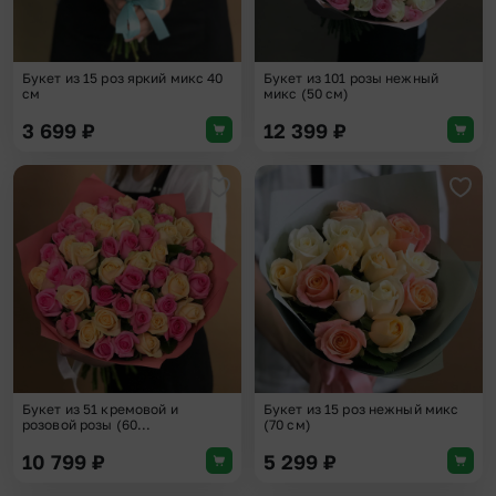
Букет из 15 роз яркий микс 40
Букет из 101 розы нежный
см
микс (50 см)
3 699
₽
12 399
₽
Добавить в избранное
Доба
Букет из 51 кремовой и
Букет из 15 роз нежный микс
розовой розы (60...
(70 см)
10 799
₽
5 299
₽