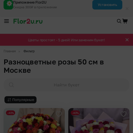
Приложение Flor2U
Установить
Скидка 300₽ в приложении
Цветы простоят - 5 дней! Или заменим букет!
▶
Главная
Фильтр
Разноцветные розы 50 см в
Москве
Найти букет
Популярные
-40%
-40%
Добавить в избранное
Доба