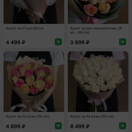
Букет из 17 роз 50 см
Букет из роз нежный микс 15
шт. (40 см)
4 499
₽
3 699
₽
Добавить в избранное
Доба
Букет из 21 розы (50 см)
Букет из 41 розы (50 см)
4 899
₽
8 499
₽