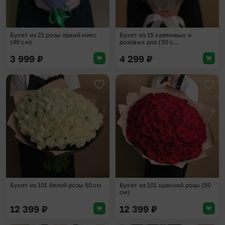
Букет из 21 розы яркий микс
Букет из 15 кремовых и
(40 см)
розовых роз (50 с...
3 999
₽
4 299
₽
Добавить в избранное
Доба
Букет из 101 белой розы 50 см
Букет из 101 красной розы (50
см)
12 399
₽
12 399
₽