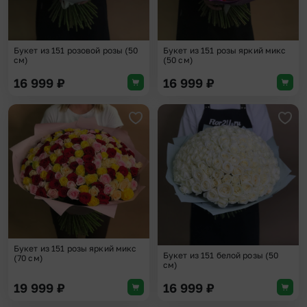
Букет из 151 розовой розы (50
Букет из 151 розы яркий микс
см)
(50 см)
16 999
₽
16 999
₽
Добавить в избранное
Доба
Букет из 151 розы яркий микс
Букет из 151 белой розы (50
(70 см)
см)
19 999
₽
16 999
₽