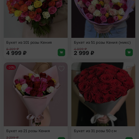
Букет из 101 розы Кения
Букет из 51 розы Кения (микс)
8 399
₽
4 999
₽
4 999
₽
2 999
₽
-20%
Добавить в избранное
Доба
Букет из 21 розы Кения
Букет из 31 розы 50 см
3 299
₽