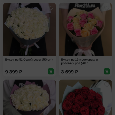
Добавить в избранное
Доба
Букет из 51 белой розы (50 см)
Букет из 15 кремовых и
розовых роз (40 с...
9 399
₽
3 699
₽
Добавить в избранное
Доба