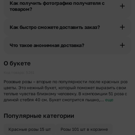
Как получить фотографию получателя с
уточняют адрес и удобное время доставки.
товаром?
При оформлении заказа Вы можете сделать отметку в поле
«Фото получателя с букетом». Фотография делается только с
Как быстро сможете доставить заказ?
разрешения получателя, после чего высылается заказчику на
указанный им почтовый адрес в срок от 1 до 3 дней. Услуга
Мы оперативно доставим цветы по любому адресу города и
бесплатная.
области при условии соблюдения трехчасового временного
Что такое анонимная доставка?
отрезка. Хотите получить цветы раньше? Оформите услугу
срочной доставки, и мы доставим букет менее чем через 2 часа
Хотите сделать приятный сюрприз конфиденциально? При
после оформления заказа.
оформлении заказа Вы можете сделать отметку в поле
О букете
«Анонимная доставка». Мы гарантируем анонимность
отправителя. Услуга бесплатная.
Код товара: 5261
Розовые розы – вторые по популярности после красных роз
цветы. Это нежный букет, который поможет выразить свои
теплые чувства близкому человеку. В композиции 51 роза с
длиной стебля 40 см. Букет смотрится пышно,…
еще
Популярные категории
Красные розы 15 шт
Розы 101 шт в корзине