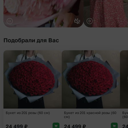
Подобрали для Вас
Добавить в избранное
Добави
Букет из 201 розы (60 см)
Букет из 201 красной розы (60
Бук
см)
(60
24 499
₽
24 499
₽
2