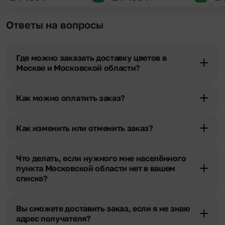
Ответы на вопросы
Где можно заказать доставку цветов в
Москве и Московской области?
Оформить доставку цветов можно в нашем приложении, на
сайте flor2u.ru, по телефону горячей линии или в чате.
Как можно оплатить заказ?
Мы предусмотрели все возможные варианты оплаты:
Наличными.
Как изменить или отменить заказ?
Банковскими картами Visa, MasterCard, МИР, сбп
Чтобы внести изменения, выбрать другой букет или добавить
Картами рассрочки Халва, Совесть и Свобода.
подарок свяжитесь с нашими менеджерами по телефонам
Через Yandex Pay, UnionPay,
Apple Pay (есть
Что делать, если нужного мне населённого
горячей линии или в чате, они помогут решить любой вопрос.
ограничения), Qiwi Кошелек.
пункта Московской области нет в вашем
Через Робокасса.
списке?
Свяжитесь с нашими менеджерами по телефонам горячей
линии или в чате. Мы обязательно найдем выход из ситуации.
Вы сможете доставить заказ, если я не знаю
адрес получателя?