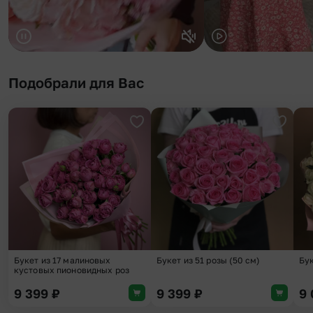
Подобрали для Вас
Добавить в избранное
Добави
Букет из 17 малиновых
Букет из 51 розы (50 см)
Бук
кустовых пионовидных роз
9 399
₽
9 399
₽
9