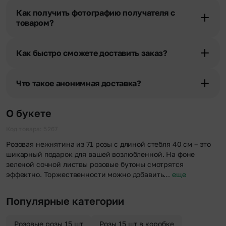
получателя, наши менеджеры связываются с получателем и
Как получить фотографию получателя с
уточняют адрес и удобное время доставки.
товаром?
При оформлении заказа Вы можете сделать отметку в поле
«Фото получателя с букетом». Фотография делается только с
Как быстро сможете доставить заказ?
разрешения получателя, после чего высылается заказчику на
указанный им почтовый адрес в срок от 1 до 3 дней. Услуга
Мы оперативно доставим цветы по любому адресу города и
бесплатная.
области при условии соблюдения трехчасового временного
Что такое анонимная доставка?
отрезка. Хотите получить цветы раньше? Оформите услугу
срочной доставки, и мы доставим букет менее чем через 2 часа
Хотите сделать приятный сюрприз конфиденциально? При
после оформления заказа.
оформлении заказа Вы можете сделать отметку в поле
О букете
«Анонимная доставка». Мы гарантируем анонимность
отправителя. Услуга бесплатная.
Код товара: 5267
Розовая нежнятина из 71 розы с длиной стебля 40 см – это
шикарный подарок для вашей возлюбленной. На фоне
зеленой сочной листвы розовые бутоны смотрятся
эффектно. Торжественности можно добавить…
еще
Популярные категории
Розовые розы 15 шт
Розы 15 шт в коробке