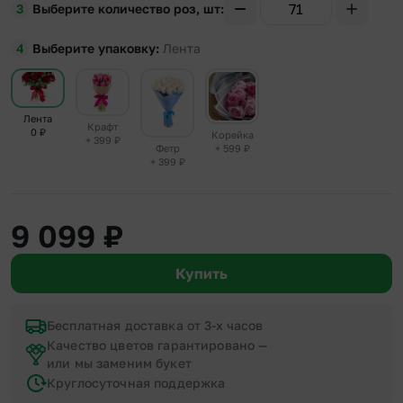
Выберите количество роз, шт
Выберите упаковку
Лента
Лента
Крафт
0
₽
Корейка
+ 399
₽
+ 599
₽
Фетр
+ 399
₽
9 099
₽
Купить
Бесплатная доставка от 3-х часов
Качество цветов гарантировано —
или мы заменим букет
Круглосуточная поддержка