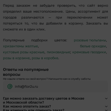
Перед заказом не забудьте проверить, что сайт верно
определил ваше местоположение. Цены, ассортимент для
городов различаются — при переключении может
потеряться то, что вы добавили в корзину. Заказать вы
сможете их в один клик.
Популярные подборки цветов:
розовые тюльпаны
,
хризантемы желтые
,
белые орхидеи
,
кустовые розы красные
,
пионовидные
;
кремовые гвоздики
,
розы в корзине
,
розы в коробке
.
Ответы на популярные
вопросы
Не нашли ответа на свой вопрос? Напишите нам в службу заботы
info@flor2u.ru
Где можно заказать доставку цветов в Москве
и Московской области?
Как можно оплатить заказ?
Оформить доставку цветов можно в нашем приложении, на сайте flor2u.ru, по
Как изменить или отменить заказ?