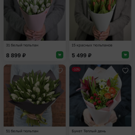
31 белый тюльпан
15 красных тюльпанов
8 899
₽
5 499
₽
-10%
Добавить в избранное
Доба
51 белый тюльпан
Букет Теплый день