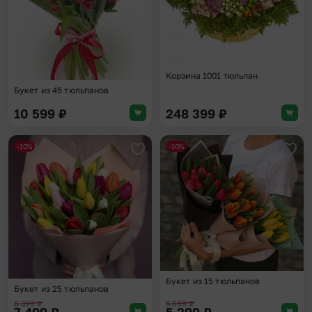
Корзина 1001 тюльпан
Букет из 45 тюльпанов
10 599
₽
248 399
₽
-10%
-10%
Добавить в избранное
Доба
Букет из 15 тюльпанов
Букет из 25 тюльпанов
8 399
₽
5 899
₽
7 499
₽
5 299
₽