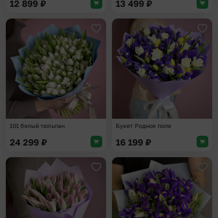
12 899
₽
13 499
₽
Добавить в избранное
Доба
101 белый тюльпан
Букет Родное поле
24 299
₽
16 199
₽
Добавить в избранное
Доба