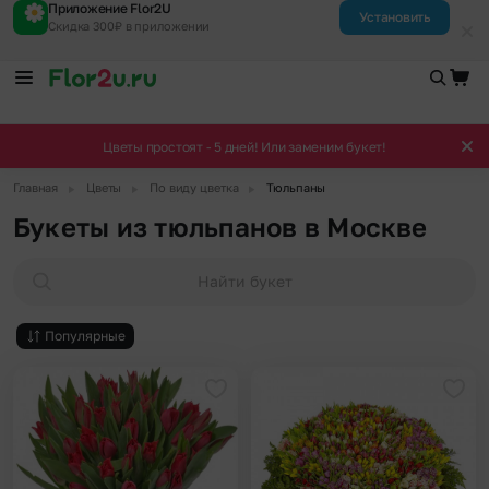
Приложение Flor2U
Установить
Скидка 300₽ в приложении
Цветы простоят - 5 дней! Или заменим букет!
▶
▶
▶
Главная
Цветы
По виду цветка
Тюльпаны
Букеты из тюльпанов в Москве
Найти букет
Популярные
Добавить в избранное
Доба