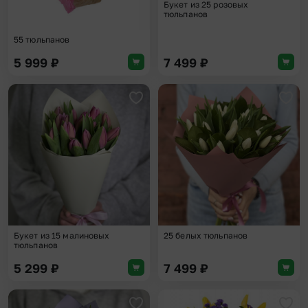
Букет из 25 розовых
тюльпанов
55 тюльпанов
5 999
₽
7 499
₽
Добавить в избранное
Доба
Букет из 15 малиновых
25 белых тюльпанов
тюльпанов
5 299
₽
7 499
₽