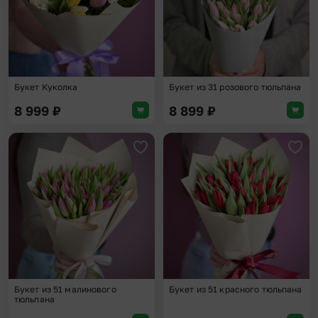
Букет Куколка
Букет из 31 розового тюльпана
8 999
₽
8 899
₽
Добавить в избранное
Доба
Букет из 51 малинового
Букет из 51 красного тюльпана
тюльпана