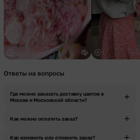
Ответы на вопросы
Где можно заказать доставку цветов в
Москве и Московской области?
Оформить доставку цветов можно в нашем приложении, на
сайте flor2u.ru, по телефону горячей линии или в чате.
Как можно оплатить заказ?
Мы предусмотрели все возможные варианты оплаты:
Наличными.
Как изменить или отменить заказ?