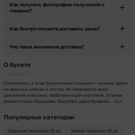
получателя, наши менеджеры связываются с получателем и
Как получить фотографию получателя с
уточняют адрес и удобное время доставки.
товаром?
При оформлении заказа Вы можете сделать отметку в поле
«Фото получателя с букетом». Фотография делается только с
Как быстро сможете доставить заказ?
разрешения получателя, после чего высылается заказчику на
указанный им почтовый адрес в срок от 1 до 3 дней. Услуга
Мы оперативно доставим цветы по любому адресу города и
бесплатная.
области при условии соблюдения трехчасового временного
Что такое анонимная доставка?
отрезка. Хотите получить цветы раньше? Оформите услугу
срочной доставки, и мы доставим букет менее чем через 2 часа
Хотите сделать приятный сюрприз конфиденциально? При
после оформления заказа.
оформлении заказа Вы можете сделать отметку в поле
О букете
«Анонимная доставка». Мы гарантируем анонимность
отправителя. Услуга бесплатная.
Код товара: 26
Согласитесь, в этом букете ничего лишнего - нежные цветы
на длинных ножках и листья. Он понравится всем
ценителям классики, любительницам эко-стиля, а также
романтичным барышням. Округлая, шарообразная…
еще
Популярные категории
Красные тюльпаны 25 шт
Белые тюльпаны 55 шт