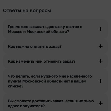
Ответы на вопросы
Где можно заказать доставку цветов в
Москве и Московской области?
Оформить доставку цветов можно в нашем приложении, на
сайте flor2u.ru, по телефону горячей линии или в чате.
Как можно оплатить заказ?
Мы предусмотрели все возможные варианты оплаты:
Наличными.
Как изменить или отменить заказ?
Банковскими картами Visa, MasterCard, МИР, сбп
Чтобы внести изменения, выбрать другой букет или добавить
Картами рассрочки Халва, Совесть и Свобода.
подарок свяжитесь с нашими менеджерами по телефонам
Через Yandex Pay, UnionPay,
Apple Pay (есть
Что делать, если нужного мне населённого
горячей линии или в чате, они помогут решить любой вопрос.
ограничения), Qiwi Кошелек.
пункта Московской области нет в вашем
Через Робокасса.
списке?
Свяжитесь с нашими менеджерами по телефонам горячей
линии или в чате. Мы обязательно найдем выход из ситуации.
Вы сможете доставить заказ, если я не знаю
адрес получателя?