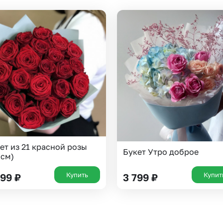
Челябинск
Екатеринбург
Новосибирск
Омск
Волгоград
Воронеж
ет из 21 красной розы
Букет Утро доброе
 см)
Купить
Купит
999
₽
3 799
₽