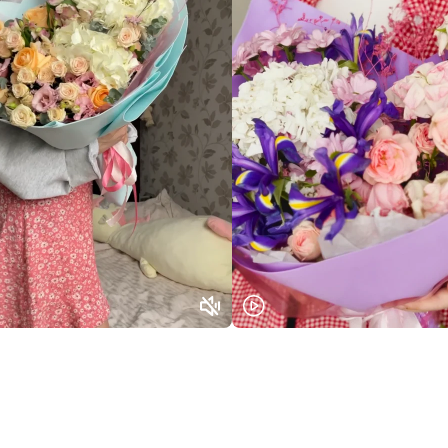
Выберите город доставки
Или выберите из популярных
Москва и МО
Санкт-Петербург
Нижний Новгород
Самара
Казань
Уфа