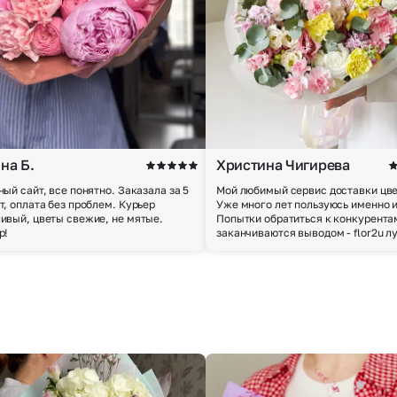
на Б.
Христина Чигирева
ный сайт, все понятно. Заказала за 5
Мой любимый сервис доставки цве
т, оплата без проблем. Курьер
Уже много лет пользуюсь именно 
ивый, цветы свежие, не мятые.
Попытки обратиться к конкурента
р!
заканчиваются выводом - flor2u л