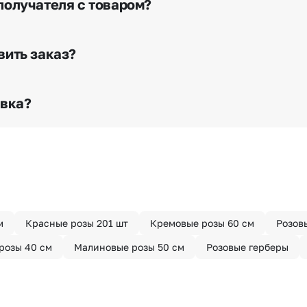
получателя с товаром?
е сделать отметку в поле «Фото получателя с букетом»
го высылается заказчику на указанный им почтовый адре
вить заказ?
о любому адресу города и области при условии соблю
раньше? Оформите услугу срочной доставки, и мы доста
авка?
з конфиденциально? При оформлении заказа Вы можете
тируем анонимность отправителя. Услуга бесплатная.
м
Красные розы 201 шт
Кремовые розы 60 см
Розов
розы 40 см
Малиновые розы 50 см
Розовые герберы