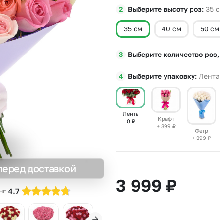
Выберите высоту роз
35
с
Insta букеты
До
Хиты продаж
Че
35 см
40 см
50 см
Новинки
В
Все категории
Выберите количество роз,
Выберите упаковку
Лента
Лента
Крафт
0
₽
+ 399
₽
Фетр
+ 399
₽
перед доставкой
3 999
₽
4.7
нг