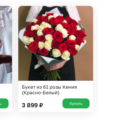
Букет из 61 розы Кения
(Красно-Белый)
ь
Купить
3 899
₽