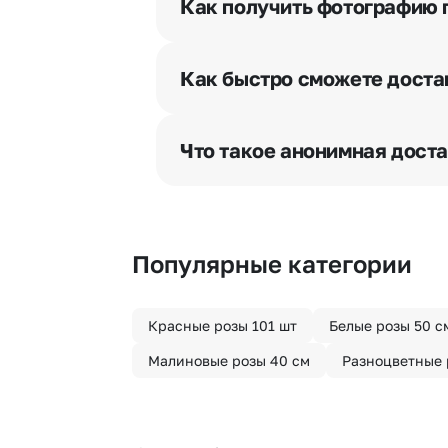
Как получить фотографию 
При оформлении заказа Вы может
разрешения получателя, после че
Как быстро сможете доста
бесплатная.
Мы оперативно доставим цветы п
отрезка. Хотите получить цветы 
Что такое анонимная дост
часа после оформления заказа.
Хотите сделать приятный сюрпри
«Анонимная доставка». Мы гаран
Популярные категории
Красные розы 101 шт
Белые розы 50 с
Малиновые розы 40 см
Разноцветные 