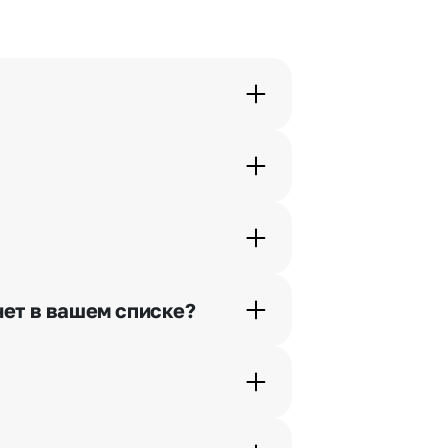
орячей линии или в чате.
шими менеджерами по телефонам
нет в вашем списке?
ьно найдем выход из ситуации.
жеры связываются с получателем