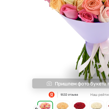
Гвоздики
Сухоцветы
Гипсофила
Фрезия
Гортензии
Эустома
Ирисы
Пришлем фото букета 
Наш рейти
9132 отзыва