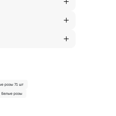
. Фотография делается только с
с в срок от 1 до 3 дней. Услуга
дения трехчасового временного
вим букет менее чем через 2
 сделать отметку в поле
ые розы 71 шт
Белые розы