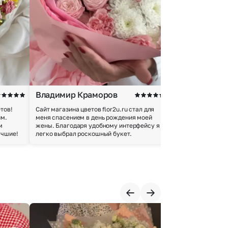
Владимир Краморов
Андрей Б.
тов!
Сайт магазина цветов flor2u.ru стал для
Покупкой остался
им.
меня спасением в день рождения моей
доставки осущес
м
жены. Благодаря удобному интерфейсу я
качество цветов 
учшие!
легко выбрал роскошный букет.
добросовестно.