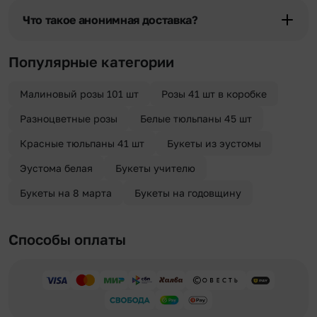
бесплатная.
области при условии соблюдения трехчасового временного
Что такое анонимная доставка?
отрезка. Хотите получить цветы раньше? Оформите услугу
срочной доставки, и мы доставим букет менее чем через 2 часа
Хотите сделать приятный сюрприз конфиденциально? При
после оформления заказа.
оформлении заказа Вы можете сделать отметку в поле
Популярные категории
«Анонимная доставка». Мы гарантируем анонимность
отправителя. Услуга бесплатная.
Малиновый розы 101 шт
Розы 41 шт в коробке
Разноцветные розы
Белые тюльпаны 45 шт
Красные тюльпаны 41 шт
Букеты из эустомы
Эустома белая
Букеты учителю
Букеты на 8 марта
Букеты на годовщину
Способы оплаты