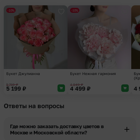
-10%
-10%
Добавить в избранное
Добави
Букет Джулианна
Букет Нежная гармония
Бук
(К
5 719
₽
4 949
₽
5 199
₽
4 499
₽
4
Ответы на вопросы
Где можно заказать доставку цветов в
Москве и Московской области?