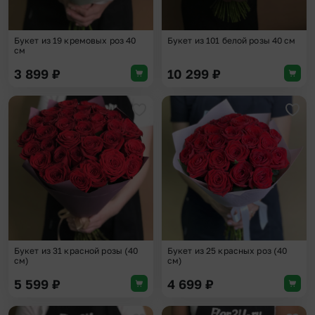
Букет из 19 кремовых роз 40
Букет из 101 белой розы 40 см
см
3 899
₽
10 299
₽
Добавить в избранное
Доба
Букет из 31 красной розы (40
Букет из 25 красных роз (40
см)
см)
5 599
₽
4 699
₽