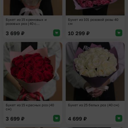
Букет из 15 кремовых и
Букет из 101 розовой розы 40
розовых роз (40 с...
см
3 699
₽
10 299
₽
Добавить в избранное
Доба
Букет из 15 красных роз (40
Букет из 25 белых роз (40 см)
см)
3 699
₽
4 699
₽