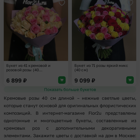
Добавить в избранное
Доба
Букет из 41 кремовой и
Букет из 71 розы яркий микс
розовой розы (40...
(40 см)
6 899
₽
9 099
₽
Показать больше букетов
Кремовые розы 40 см длиной – нежные светлые цветы,
которые станут основой для оригинальных флористических
композиций. В интернет-магазине Flor2u представлены
однотонные и многоцветные букеты, составленные из
кремовых роз с дополнительными декоративными
элементами. Закажите цветы с доставкой на дом в Москве: