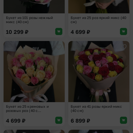
Букет из 101 розы нежный
Букет из 25 роз яркий микс (40
микс (40 см)
см)
10 299
₽
4 699
₽
Добавить в избранное
Доба
Букет из 25 кремовых и
Букет из 41 розы яркий микс
розовых роз (40 с...
(40 см)
4 699
₽
6 899
₽