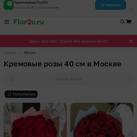
Приложение Flor2U
Установить
Скидка 300₽ в приложении
Цветы простоят - 5 дней! Или заменим букет!
▶
Главная
Фильтр
Кремовые розы 40 см в Москве
Найти букет
Популярные
Добавить в избранное
Доба