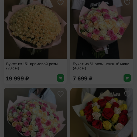
Добавить в избранное
Доба
Букет из 151 кремовой розы
Букет из 51 розы нежный микс
(70 см)
(40 см)
19 999
₽
7 699
₽
Добавить в избранное
Доба