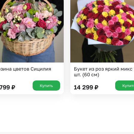
Казань
Уфа
Челябинск
Екатеринбург
Новосибирск
Омск
Волгоград
Воронеж
зина цветов Сицилия
Букет из роз яркий микс 
шт. (60 см)
Купить
Купит
 799
₽
14 299
₽