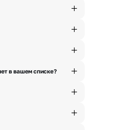
орячей линии или в чате.
шими менеджерами по телефонам
нет в вашем списке?
ьно найдем выход из ситуации.
жеры связываются с получателем
. Фотография делается только с