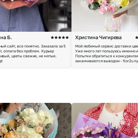
на Б.
Христина Чигирева
ный сайт, все понятно. Заказала за 5
Мой любимый сервис доставки цве
т, оплата без проблем. Курьер
Уже много лет пользуюсь именно 
ивый, цветы свежие, не мятые.
Попытки обратиться к конкурента
р!
заканчиваются выводом - flor2u л