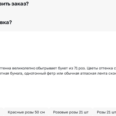
го высылается заказчику на указанный им почтовый адре
вить заказ?
о любому адресу города и области при условии соблю
раньше? Оформите услугу срочной доставки, и мы доста
авка?
з конфиденциально? При оформлении заказа Вы можете
тируем анонимность отправителя. Услуга бесплатная.
ттенка великолепно обыгрывает букет из 71 роз. Цветы оттенка
Цветная бумага, однотонный фетр или обычная атласная лента с
Красные розы 50 см
Розовые розы 21 шт
Розы 21 ш