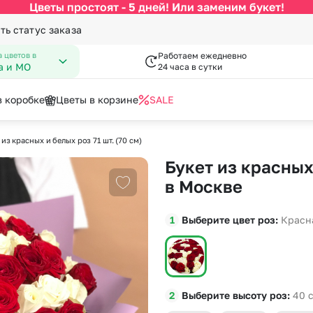
Цветы простоят - 5 дней! Или заменим букет!
ть статус заказа
 цветов в
Работаем ежедневно
а и МО
24 часа в сутки
в коробке
Цветы в корзине
SALE
 из красных и белых роз 71 шт. (70 см)
По цвету
Категории
писка из роддома
гкие игрушки
День Рождения
Вазы к букетам
Букет из красных 
 Февраля
пперы
День Учителя
Конфеты к букетам
за
Белые розы
По виду цветка
С
в Москве
Добавить в избранное
Марта
Новый Год
Красные розы
Букеты до 2500 руб
Ав
мая
Пасха
Выберите цвет роз
Красн
Кремовые розы
Распродажа
Цв
пускной
Последний звонок
Малиновые розы
Букеты от 4000 руб. (премиу
Цв
довщина
Повышение
Разноцветные розы
Букеты 2500 - 4000 руб.
До
я роза
Розовые розы
Букеты 1500 - 2600 руб.
До
Выберите высоту роз
40
Недорогие цветы
До