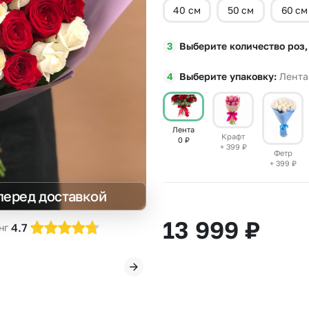
40 см
50 см
60 см
Insta букеты
До
Хиты продаж
Че
Выберите количество роз,
Новинки
В
Все категории
Выберите упаковку
Лента
Лента
Крафт
0
₽
+ 399
₽
Фетр
+ 399
₽
перед доставкой
13 999
₽
4.7
нг