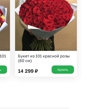
101
Букет из 101 красной розы
(60 см)
ь
Купить
14 299
₽