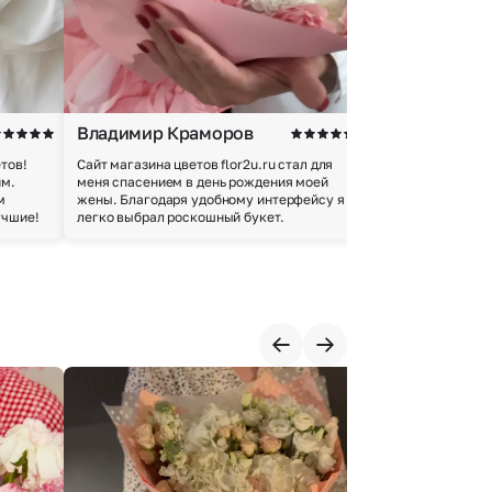
Владимир Краморов
Андрей Б.
тов!
Сайт магазина цветов flor2u.ru стал для
Покупкой остался
им.
меня спасением в день рождения моей
доставки осущес
м
жены. Благодаря удобному интерфейсу я
качество цветов 
учшие!
легко выбрал роскошный букет.
добросовестно.