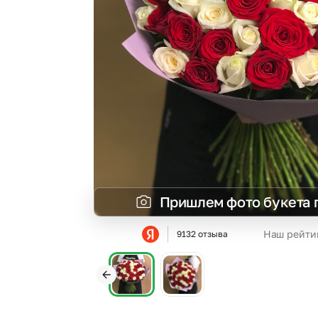
Гвоздики
Сухоцветы
Гипсофила
Фрезия
Гортензии
Эустома
Ирисы
Пришлем фото букета 
Наш рейти
9132 отзыва