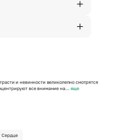
с в срок от 1 до 3 дней. Услуга
дения трехчасового временного
вим букет менее чем через 2
 сделать отметку в поле
 страсти и невинности великолепно смотрятся
концентрируют все внимание на…
еще
т Сердце