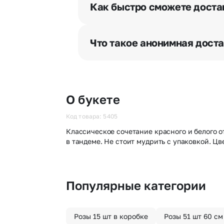
разрешения получателя, после че
Как быстро сможете доста
бесплатная.
Мы оперативно доставим цветы п
отрезка. Хотите получить цветы 
Что такое анонимная дост
часа после оформления заказа.
Хотите сделать приятный сюрпри
«Анонимная доставка». Мы гаран
О букете
Код товара: 5405
Классическое сочетание красного и белого о
в тандеме. Не стоит мудрить с упаковкой. 
Популярные категории
Розы 15 шт в коробке
Розы 51 шт 60 см