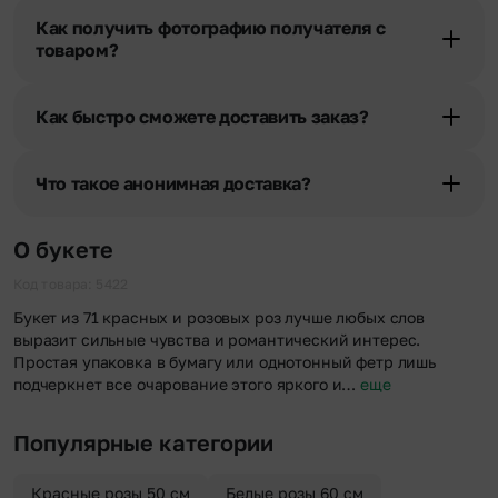
получателя, наши менеджеры связываются с получателем и
Как получить фотографию получателя с
уточняют адрес и удобное время доставки.
товаром?
При оформлении заказа Вы можете сделать отметку в поле
«Фото получателя с букетом». Фотография делается только с
Как быстро сможете доставить заказ?
разрешения получателя, после чего высылается заказчику на
указанный им почтовый адрес в срок от 1 до 3 дней. Услуга
Мы оперативно доставим цветы по любому адресу города и
бесплатная.
области при условии соблюдения трехчасового временного
Что такое анонимная доставка?
отрезка. Хотите получить цветы раньше? Оформите услугу
срочной доставки, и мы доставим букет менее чем через 2 часа
Хотите сделать приятный сюрприз конфиденциально? При
после оформления заказа.
оформлении заказа Вы можете сделать отметку в поле
О букете
«Анонимная доставка». Мы гарантируем анонимность
отправителя. Услуга бесплатная.
Код товара: 5422
Букет из 71 красных и розовых роз лучше любых слов
выразит сильные чувства и романтический интерес.
Простая упаковка в бумагу или однотонный фетр лишь
подчеркнет все очарование этого яркого и…
еще
Популярные категории
Красные розы 50 см
Белые розы 60 см