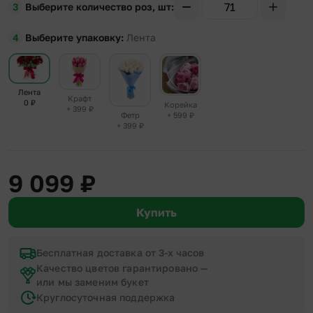
Выберите количество роз, шт
Выберите упаковку
Лента
Лента
Крафт
0
₽
Корейка
+ 399
₽
+ 599
₽
Фетр
+ 399
₽
9 099
₽
Купить
Бесплатная доставка от 3-х часов
Качество цветов гарантировано —
или мы заменим букет
Круглосуточная поддержка