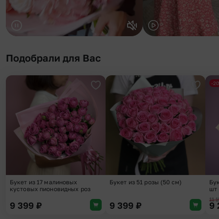
Подобрали для Вас
-2
Добавить в избранное
Добави
Букет из 17 малиновых
Букет из 51 розы (50 см)
Бук
кустовых пионовидных роз
шт
11 
9 399
₽
9 399
₽
9