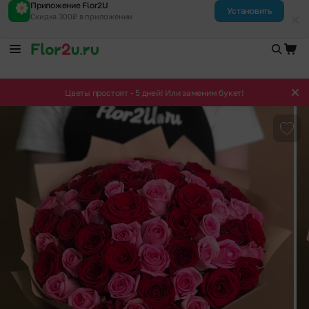
Приложение Flor2U
Установить
Скидка 300₽ в приложении
Цветы простоят - 5 дней! Или заменим букет!
Доба