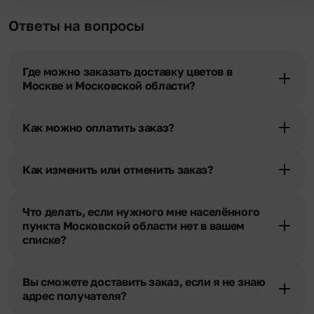
Ответы на вопросы
Где можно заказать доставку цветов в
Москве и Московской области?
Оформить доставку цветов можно в нашем приложении, на
сайте flor2u.ru, по телефону горячей линии или в чате.
Как можно оплатить заказ?
Мы предусмотрели все возможные варианты оплаты:
Наличными.
Как изменить или отменить заказ?
Банковскими картами Visa, MasterCard, МИР, сбп
Чтобы внести изменения, выбрать другой букет или добавить
Картами рассрочки Халва, Совесть и Свобода.
подарок свяжитесь с нашими менеджерами по телефонам
Через Yandex Pay, UnionPay,
Apple Pay (есть
Что делать, если нужного мне населённого
горячей линии или в чате, они помогут решить любой вопрос.
ограничения), Qiwi Кошелек.
пункта Московской области нет в вашем
Через Робокасса.
списке?
Свяжитесь с нашими менеджерами по телефонам горячей
линии или в чате. Мы обязательно найдем выход из ситуации.
Вы сможете доставить заказ, если я не знаю
адрес получателя?