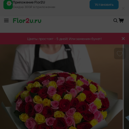
Приложение Flor2U
Установить
Скидка 300₽ в приложении
Цветы простоят - 5 дней! Или заменим букет!
Доба