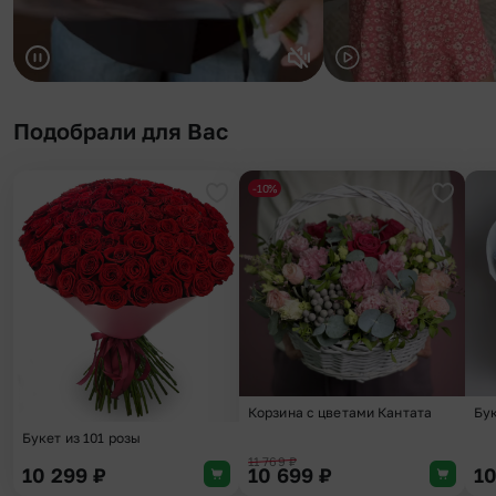
Подобрали для Вас
-10%
Добавить в избранное
Добави
Корзина с цветами Кантата
Бу
Букет из 101 розы
11 769
₽
10 299
₽
10 699
₽
1