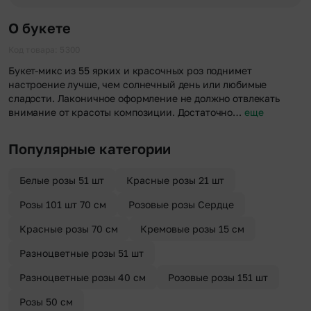
срочной доставки, и мы доставим букет менее чем через 2 часа
Хотите сделать приятный сюрприз конфиденциально? При
после оформления заказа.
оформлении заказа Вы можете сделать отметку в поле
О букете
«Анонимная доставка». Мы гарантируем анонимность
отправителя. Услуга бесплатная.
Код товара: 5300
Букет-микс из 55 ярких и красочных роз поднимет
настроение лучше, чем солнечный день или любимые
сладости. Лаконичное оформление не должно отвлекать
внимание от красоты композиции. Достаточно…
еще
Популярные категории
Белые розы 51 шт
Красные розы 21 шт
Розы 101 шт 70 см
Розовые розы Сердце
Красные розы 70 см
Кремовые розы 15 см
Разноцветные розы 51 шт
Разноцветные розы 40 см
Розовые розы 151 шт
Розы 50 см