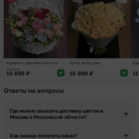
Добавить в избранное
Добави
Корзина с цветами Кантата
Букет из 61 розы
Бук
11 769
₽
10 699
₽
10 699
₽
11
Ответы на вопросы
Где можно заказать доставку цветов в
Москве и Московской области?
Оформить доставку цветов можно в нашем приложении, на
сайте flor2u.ru, по телефону горячей линии или в чате.
Как можно оплатить заказ?