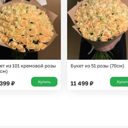
Казань
Уфа
Челябинск
Екатеринбург
Новосибирск
Омск
Волгоград
Воронеж
ет из 101 кремовой розы
Букет из 51 розы (70см)
 см)
Купить
Купит
 399
₽
11 499
₽