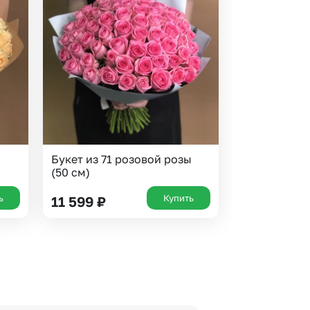
Букет из 71 розовой розы
(50 см)
ь
Купить
11 599
₽