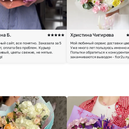
на Б.
Христина Чигирева
ный сайт, все понятно. Заказала за 5
Мой любимый сервис доставки цве
т, оплата без проблем. Курьер
Уже много лет пользуюсь именно 
ивый, цветы свежие, не мятые.
Попытки обратиться к конкурента
р!
заканчиваются выводом - flor2u л