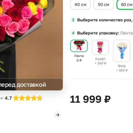
40 см
50 см
60 см
Insta букеты
До
Хиты продаж
Че
Выберите количество роз,
Новинки
В
Все категории
Выберите упаковку
Лента
Лента
Крафт
0
₽
+ 399
₽
Фетр
+ 399
₽
перед доставкой
11 999
₽
4.7
нг