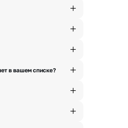
орячей линии или в чате.
шими менеджерами по телефонам
нет в вашем списке?
ьно найдем выход из ситуации.
жеры связываются с получателем
. Фотография делается только с