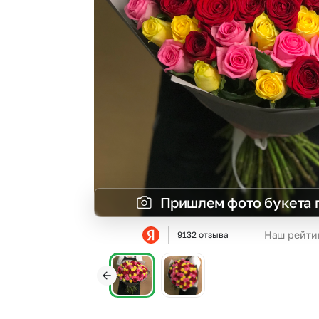
Гвоздики
Сухоцветы
Гипсофила
Фрезия
Гортензии
Эустома
Ирисы
Пришлем фото букета 
Наш рейти
9132 отзыва