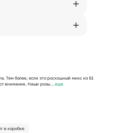
с в срок от 1 до 3 дней. Услуга
дения трехчасового временного
вим букет менее чем через 2
 сделать отметку в поле
а. Тем более, если это роскошный микс из 61
ают внимание. Наши розы…
еще
шт в коробке