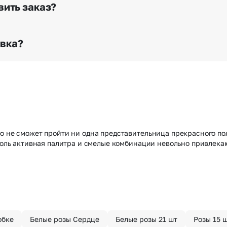
го высылается заказчику на указанный им почтовый адре
вить заказ?
о любому адресу города и области при условии соблю
раньше? Оформите услугу срочной доставки, и мы доста
авка?
з конфиденциально? При оформлении заказа Вы можете
тируем анонимность отправителя. Услуга бесплатная.
о не сможет пройти ни одна представительница прекрасного пол
 Столь активная палитра и смелые комбинации невольно привлек
обке
Белые розы Сердце
Белые розы 21 шт
Розы 15 