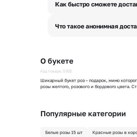
разрешения получателя, после че
Как быстро сможете доста
бесплатная.
Мы оперативно доставим цветы п
отрезка. Хотите получить цветы 
Что такое анонимная дост
часа после оформления заказа.
Хотите сделать приятный сюрпри
«Анонимная доставка». Мы гаран
О букете
Код товара: 5302
Шикарный букет роз – подарок, мимо которог
розы желтого, розового и бордового цвета.
Популярные категории
Белые розы 15 шт
Красные розы в кор