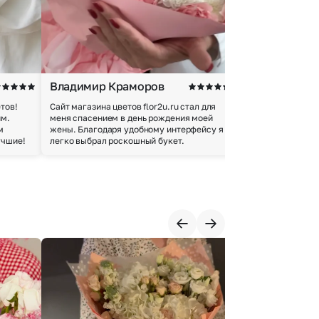
Владимир Краморов
Андрей Б.
тов!
Сайт магазина цветов flor2u.ru стал для
Покупкой остался
им.
меня спасением в день рождения моей
доставки осущес
м
жены. Благодаря удобному интерфейсу я
качество цветов 
учшие!
легко выбрал роскошный букет.
добросовестно.