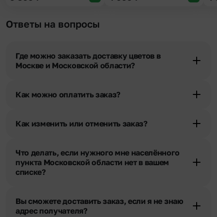
Ответы на вопросы
Где можно заказать доставку цветов в
Москве и Московской области?
Оформить доставку цветов можно в нашем приложении, на
сайте flor2u.ru, по телефону горячей линии или в чате.
Как можно оплатить заказ?
Мы предусмотрели все возможные варианты оплаты:
Наличными.
Как изменить или отменить заказ?
Банковскими картами Visa, MasterCard, МИР, сбп
Чтобы внести изменения, выбрать другой букет или добавить
Картами рассрочки Халва, Совесть и Свобода.
подарок свяжитесь с нашими менеджерами по телефонам
Через Yandex Pay, UnionPay,
Apple Pay (есть
Что делать, если нужного мне населённого
горячей линии или в чате, они помогут решить любой вопрос.
ограничения), Qiwi Кошелек.
пункта Московской области нет в вашем
Через Робокасса.
списке?
Свяжитесь с нашими менеджерами по телефонам горячей
линии или в чате. Мы обязательно найдем выход из ситуации.
Вы сможете доставить заказ, если я не знаю
адрес получателя?