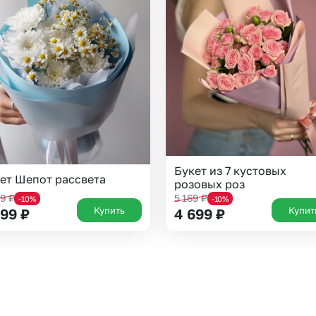
Челябинск
Екатеринбург
Новосибирск
Омск
Волгоград
Воронеж
Букет из 7 кустовых
ет Шепот рассвета
розовых роз
99
₽
5 169
₽
-10%
-10%
Купить
Купит
999
₽
4 699
₽