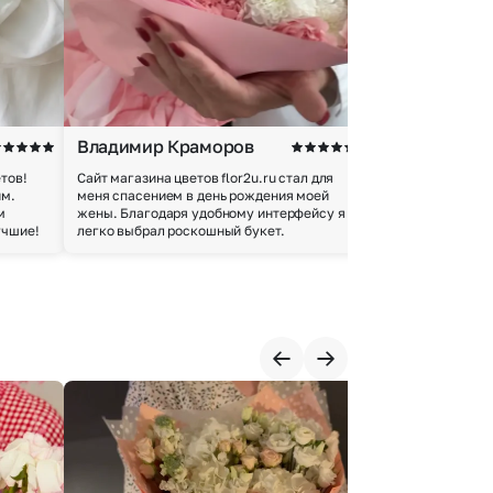
Владимир Краморов
Андрей Б.
тов!
Сайт магазина цветов flor2u.ru стал для
Покупкой остался
им.
меня спасением в день рождения моей
доставки осущес
м
жены. Благодаря удобному интерфейсу я
качество цветов 
учшие!
легко выбрал роскошный букет.
добросовестно.