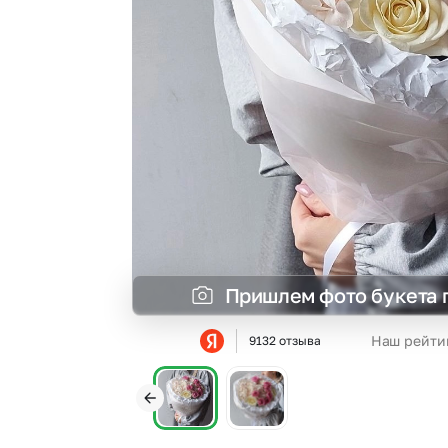
Гвоздики
Сухоцветы
Гипсофила
Фрезия
Гортензии
Эустома
Ирисы
Пришлем фото букета 
Наш рейти
9132 отзыва