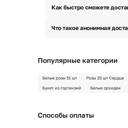
разрешения получателя, после че
Как быстро сможете доста
бесплатная.
Мы оперативно доставим цветы п
отрезка. Хотите получить цветы 
Что такое анонимная дост
часа после оформления заказа.
Хотите сделать приятный сюрпри
«Анонимная доставка». Мы гаран
Популярные категории
Белые розы 51 шт
Розы 25 шт Сердце
Букет из гортензий
Белые орхидеи
Способы оплаты