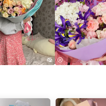
Выберите город доставки
Или выберите из популярных
Москва и МО
Санкт-Петербург
Нижний Новгород
Самара
Казань
Уфа