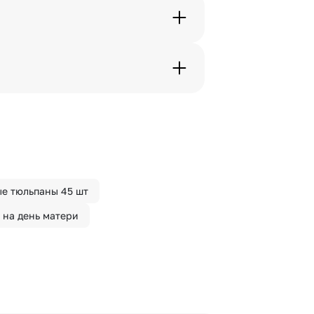
с в срок от 1 до 3 дней. Услуга
дения трехчасового временного
вим букет менее чем через 2
 сделать отметку в поле
е тюльпаны 45 шт
 на день матери