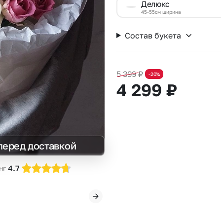
Делюкс
Insta букеты
До
45-55см ширина
Хиты продаж
Че
Состав букета
Новинки
В
Все категории
5 399
₽
-20%
4 299
₽
перед доставкой
4.7
нг