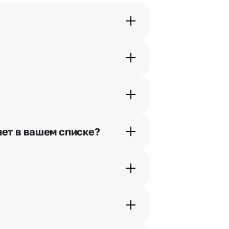
орячей линии или в чате.
шими менеджерами по телефонам
нет в вашем списке?
ьно найдем выход из ситуации.
жеры связываются с получателем
. Фотография делается только с