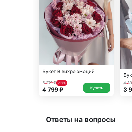
Букет В вихре эмоций
Бук
5 279
₽
4 3
-10%
Купить
4 799
₽
3 
Ответы на вопросы