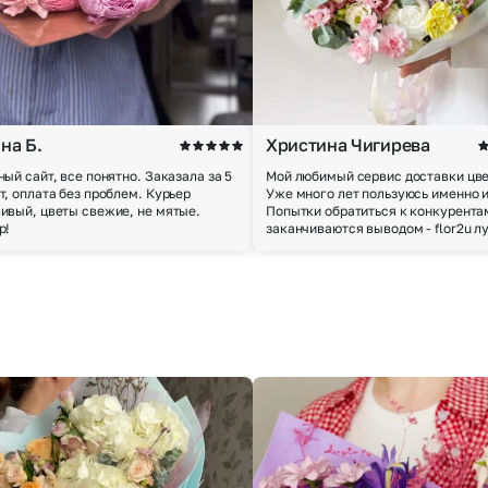
на Б.
Христина Чигирева
ный сайт, все понятно. Заказала за 5
Мой любимый сервис доставки цве
т, оплата без проблем. Курьер
Уже много лет пользуюсь именно 
ивый, цветы свежие, не мятые.
Попытки обратиться к конкурента
р!
заканчиваются выводом - flor2u л