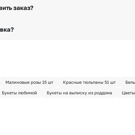
го высылается заказчику на указанный им почтовый адре
вить заказ?
о любому адресу города и области при условии соблю
раньше? Оформите услугу срочной доставки, и мы доста
авка?
з конфиденциально? При оформлении заказа Вы можете
тируем анонимность отправителя. Услуга бесплатная.
Малиновые розы 15 шт
Красные тюльпаны 51 шт
Белы
Букеты любимой
Букеты на выписку из роддома
Цветы