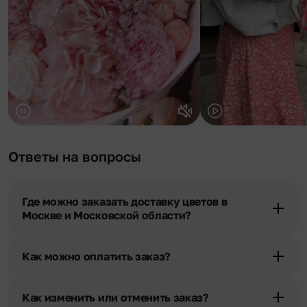
Ответы на вопросы
Где можно заказать доставку цветов в
Москве и Московской области?
Оформить доставку цветов можно в нашем приложении, на
сайте flor2u.ru, по телефону горячей линии или в чате.
Как можно оплатить заказ?
Мы предусмотрели все возможные варианты оплаты:
Наличными.
Как изменить или отменить заказ?
Банковскими картами Visa, MasterCard, МИР, сбп