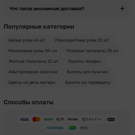
бесплатная.
области при условии соблюдения трехчасового временного
Что такое анонимная доставка?
отрезка. Хотите получить цветы раньше? Оформите услугу
срочной доставки, и мы доставим букет менее чем через 2 часа
Хотите сделать приятный сюрприз конфиденциально? При
после оформления заказа.
оформлении заказа Вы можете сделать отметку в поле
Популярные категории
«Анонимная доставка». Мы гарантируем анонимность
отправителя. Услуга бесплатная.
Белые розы 41 шт
Разноцветные розы 21 шт
Малиновые розы 50 см
Розовые тюльпаны 25 шт
Желтые тюльпаны 21 шт
Букеты гвоздик
Альстромерия красная
Букеты для мужчин
Цветы на день матери
Букеты на годовщину
Способы оплаты