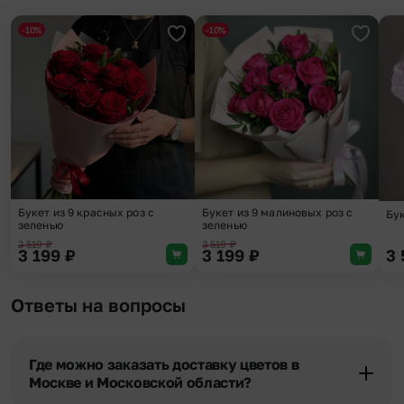
-10%
-10%
Добавить в избранное
Добави
Букет из 9 красных роз с
Букет из 9 малиновых роз с
Бу
зеленью
зеленью
3 519
₽
3 519
₽
3 199
₽
3 199
₽
3
Ответы на вопросы
Где можно заказать доставку цветов в
Москве и Московской области?