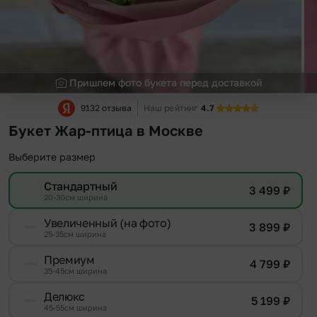
Пришлем фото букета перед доставкой
9132 отзыва
Наш рейтинг
4.7
Букет Жар-птица в Москве
Выберите размер
Стандартный
3 499
₽
20-30см ширина
Увеличенный (на фото)
3 899
₽
25-35см ширина
Премиум
4 799
₽
35-45см ширина
Делюкс
5 199
₽
45-55см ширина