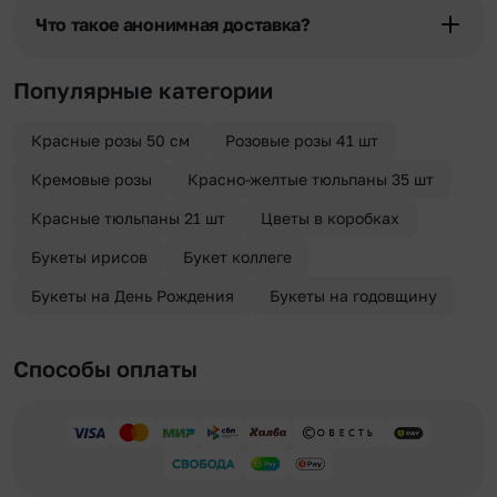
бесплатная.
области при условии соблюдения трехчасового временного
Что такое анонимная доставка?
отрезка. Хотите получить цветы раньше? Оформите услугу
срочной доставки, и мы доставим букет менее чем через 2 часа
Хотите сделать приятный сюрприз конфиденциально? При
после оформления заказа.
оформлении заказа Вы можете сделать отметку в поле
Популярные категории
«Анонимная доставка». Мы гарантируем анонимность
отправителя. Услуга бесплатная.
Красные розы 50 см
Розовые розы 41 шт
Кремовые розы
Красно-желтые тюльпаны 35 шт
Красные тюльпаны 21 шт
Цветы в коробках
Букеты ирисов
Букет коллеге
Букеты на День Рождения
Букеты на годовщину
Способы оплаты