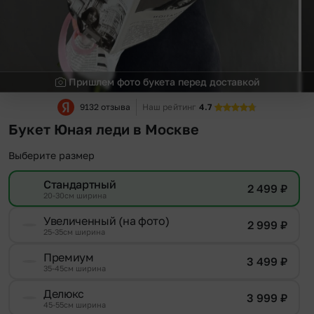
Пришлем фото букета перед доставкой
9132 отзыва
Наш рейтинг
4.7
Букет Юная леди в Москве
Выберите размер
Стандартный
2 499
₽
20-30см ширина
Увеличенный (на фото)
2 999
₽
25-35см ширина
Премиум
3 499
₽
35-45см ширина
Делюкс
3 999
₽
45-55см ширина