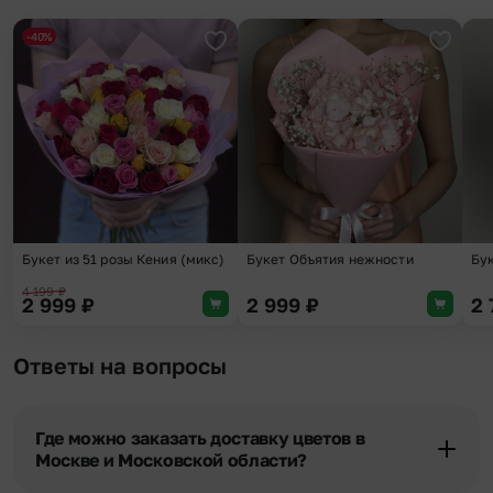
-40%
Добавить в избранное
Добави
Букет из 51 розы Кения (микс)
Букет Объятия нежности
Бу
4 199
₽
2 999
₽
2 999
₽
2
Ответы на вопросы
Где можно заказать доставку цветов в
Москве и Московской области?
Оформить доставку цветов можно в нашем приложении, на