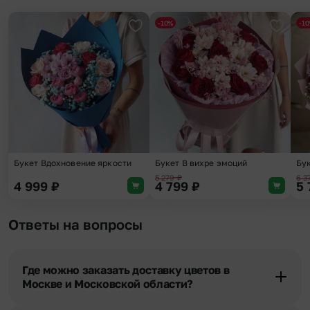
-10%
-1
Добавить в избранное
Добави
Букет Вдохновение яркости
Букет В вихре эмоций
Бу
5 279
₽
6 3
4 999
₽
4 799
₽
5
Ответы на вопросы
Где можно заказать доставку цветов в
Москве и Московской области?
Оформить доставку цветов можно в нашем приложении, на