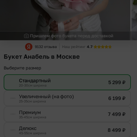
Пришлем фото букета перед доставкой
9132 отзыва
Наш рейтинг
4.7
Букет Анабель в Москве
Выберите размер
Стандартный
5 299
₽
20-30см ширина
Увеличенный (на фото)
6 199
₽
25-35см ширина
Премиум
7 499
₽
35-45см ширина
Делюкс
8 499
₽
45-55см ширина