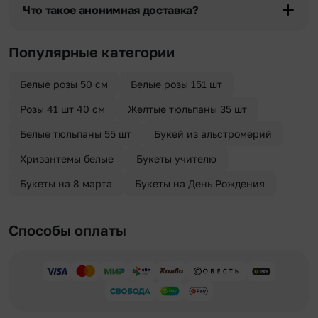
области при условии соблюдения трехчасового временного
Что такое анонимная доставка?
отрезка. Хотите получить цветы раньше? Оформите услугу
срочной доставки, и мы доставим букет менее чем через 2 часа
Хотите сделать приятный сюрприз конфиденциально? При
после оформления заказа.
оформлении заказа Вы можете сделать отметку в поле
Популярные категории
«Анонимная доставка». Мы гарантируем анонимность
отправителя. Услуга бесплатная.
Белые розы 50 см
Белые розы 151 шт
Розы 41 шт 40 см
Желтые тюльпаны 35 шт
Белые тюльпаны 55 шт
Букей из альстромерий
Хризантемы белые
Букеты учителю
Букеты на 8 марта
Букеты на День Рождения
Способы оплаты