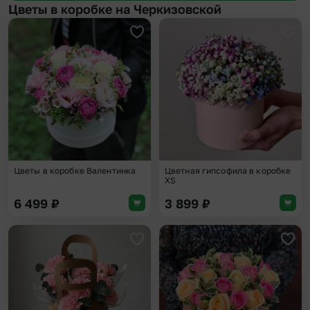
Цветы в коробке на Черкизовской
Добавить в избранное
Доба
Цветы в коробке Валентинка
Цветная гипсофила в коробке
XS
6 499
₽
3 899
₽
Добавить в избранное
Доба