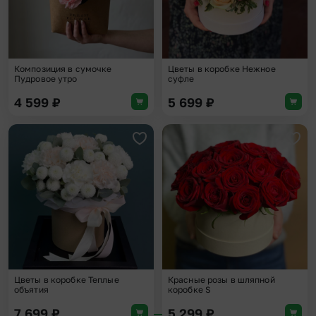
Композиция в сумочке
Цветы в коробке Нежное
Пудровое утро
суфле
4 599
₽
5 699
₽
Добавить в избранное
Доба
Цветы в коробке Теплые
Красные розы в шляпной
объятия
коробке S
7 699
₽
5 299
₽