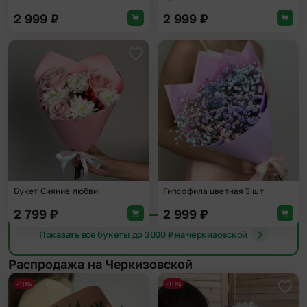
2 999
₽
2 999
₽
Добавить в избранное
Доба
Букет Сияние любви
Гипсофила цветная 3 шт
2 799
₽
2 999
₽
Показать все букеты до 3000 ₽ на черкизовской
Распродажа на Черкизовской
-10%
-10%
Добавить в избранное
Доба