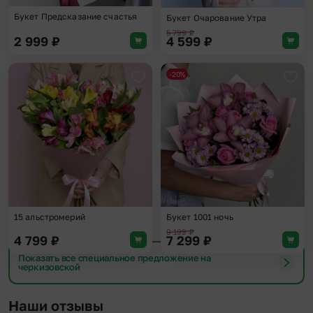
Букет Предсказание счастья
Букет Очарование Утра
5 799
₽
2 999
₽
4 599
₽
-20%
Добавить в избранное
Доба
15 альстромерий
Букет 1001 ночь
9 199
₽
4 799
₽
7 299
₽
Показать все специальное предложение на
черкизовской
Наши отзывы