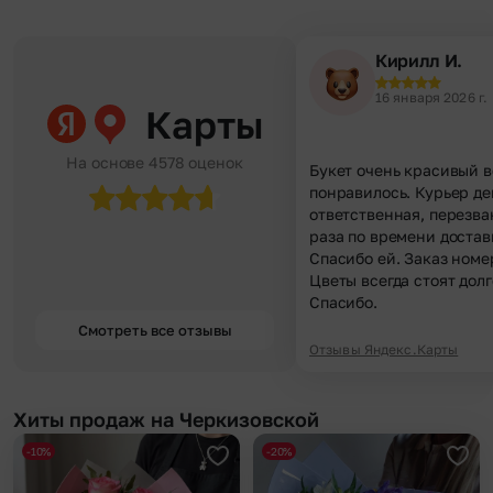
Кирилл И.
16 января 2026 г.
Карты
На основе 4578 оценок
Букет очень красивый в
понравилось. Курьер д
ответственная, перезва
раза по времени достав
Спасибо ей. Заказ номе
Цветы всегда стоят долг
Спасибо.
Смотреть все отзывы
Отзывы Яндекс.Карты
Хиты продаж на Черкизовской
-10%
-20%
Добавить в избранное
Доба