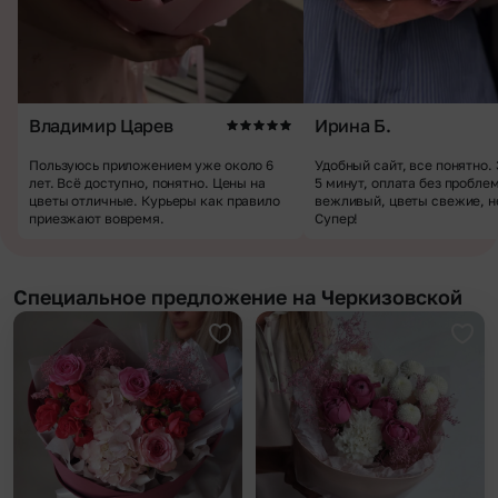
Владимир Царев
Ирина Б.
Пользуюсь приложением уже около 6
Удобный сайт, все понятно.
лет. Всё доступно, понятно. Цены на
5 минут, оплата без пробле
цветы отличные. Курьеры как правило
вежливый, цветы свежие, н
приезжают вовремя.
Супер!
Специальное предложение на Черкизовской
Добавить в избранное
Доба