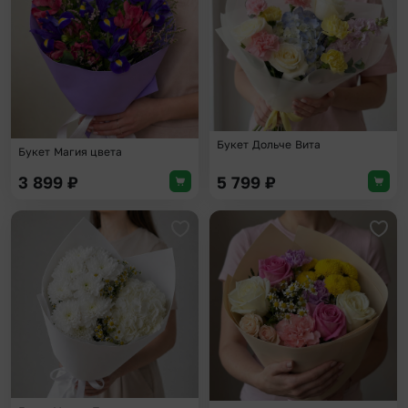
Букет Дольче Вита
Букет Магия цвета
3 899
₽
5 799
₽
Добавить в избранное
Доба