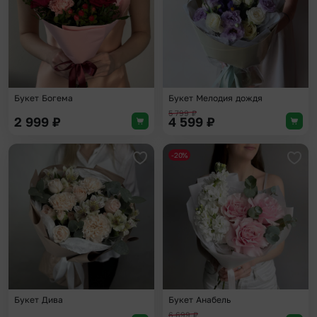
Букет Богема
Букет Мелодия дождя
5 799
₽
2 999
₽
4 599
₽
-20%
Добавить в избранное
Доба
Букет Дива
Букет Анабель
6 699
₽