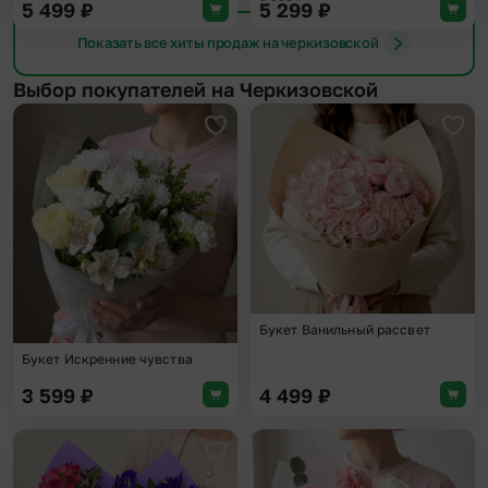
5 499
₽
5 299
₽
Показать все хиты продаж на черкизовской
Выбор покупателей на Черкизовской
Добавить в избранное
Доба
Букет Ванильный рассвет
Букет Искренние чувства
3 599
₽
4 499
₽
Добавить в избранное
Доба