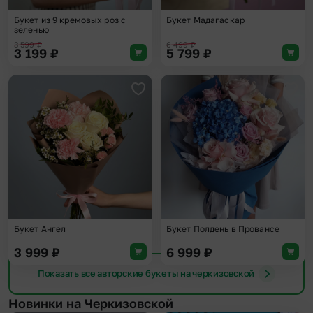
Букет из 9 кремовых роз с
Букет Мадагаскар
зеленью
3 599
₽
6 499
₽
3 199
₽
5 799
₽
Добавить в избранное
Доба
Букет Ангел
Букет Полдень в Провансе
3 999
₽
6 999
₽
Показать все авторские букеты на черкизовской
Новинки на Черкизовской