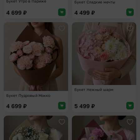
Букет Утро в Париже
Букет Сладкие мечты
4 699
₽
4 499
₽
Добавить в избранное
Доба
Букет Нежный шарм
Букет Пудровый Мокко
4 699
₽
5 499
₽
Добавить в избранное
Доба