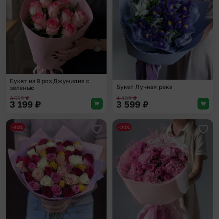
Букет из 9 роз Джумилия с
Букет Лунная река
зеленью
3 599
₽
4 499
₽
3 199
₽
3 599
₽
-40%
-20%
Добавить в избранное
Доба