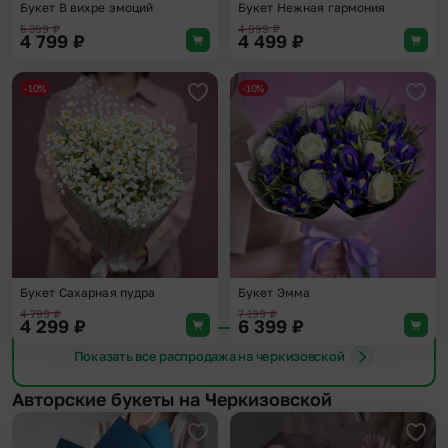
Букет В вихре эмоций
Букет Нежная гармония
5 399
₽
4 999
₽
4 799
₽
4 499
₽
-10%
-10%
Добавить в избранное
Доба
Букет Сахарная пудра
Букет Эмма
4 799
₽
7 199
₽
4 299
₽
6 399
₽
Показать все распродажа на черкизовской
Авторские букеты на Черкизовской