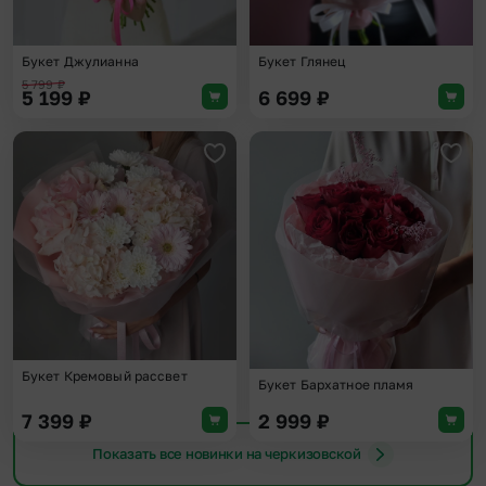
Букет Джулианна
Букет Глянец
5 799
₽
5 199
₽
6 699
₽
Добавить в избранное
Доба
Букет Кремовый рассвет
Букет Бархатное пламя
7 399
₽
2 999
₽
Показать все новинки на черкизовской