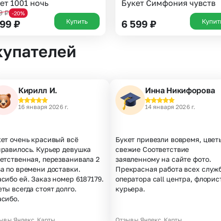
ет 1001 ночь
Букет Симфония чувств
99
₽
-20%
Купить
Купит
299
₽
6 599
₽
купателей
Кирилл И.
Инна Никифорова
16 января 2026 г.
14 января 2026 г.
ет очень красивый всё
Букет привезли вовремя, цвет
нравилось. Курьер девушка
свежие Соответствие
етственная, перезванивала 2
заявленному на сайте фото.
а по времени доставки.
Прекрасная работа всех служб
сибо ей. Заказ номер 6187179.
оператора call центра, флорис
ты всегда стоят долго.
курьера.
асибо.
ывы Яндекс.Карты
Отзывы Яндекс.Карты