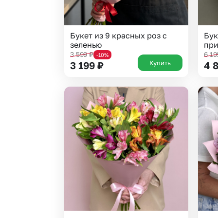
Букет из 9 красных роз с
Бук
зеленью
при
3 599
₽
6 1
-10%
Купить
3 199
₽
4 