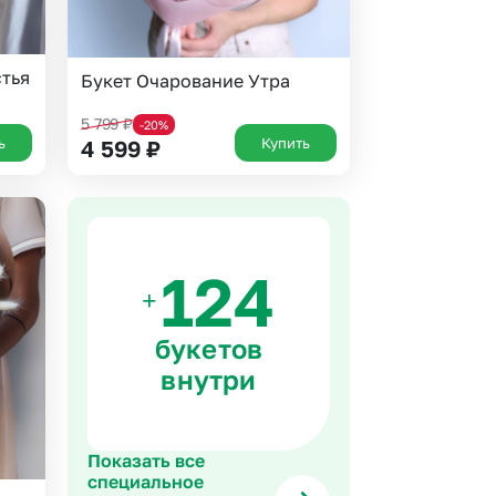
стья
Букет Очарование Утра
5 799
₽
-20%
ь
Купить
4 599
₽
+
букетов
внутри
Показать все
специальное