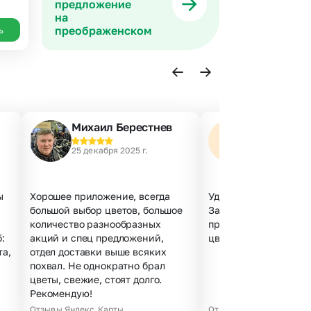
предложение
на
преображенском
ь
Михаил Берестнев
Наталья А.
25 декабря 2025 г.
23 декабря 202
ы
Хорошее приложение, всегда
Удобный сайт, все по
большой выбор цветов, большое
Заказала за 5 минут,
количество разнообразных
проблем. Курьер веж
:
акций и спец предложений,
цветы свежие, не мят
та,
отдел доставки выше всяких
похвал. Не однократно брал
цветы, свежие, стоят долго.
Рекомендую!
Отзывы Яндекс.Карты
Отзывы Яндекс.Карты