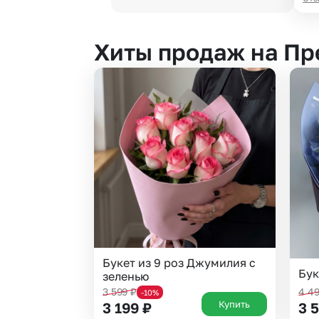
Хиты продаж на П
Букет из 9 роз Джумилия с
Бук
зеленью
3 599
₽
4 4
-10%
Купить
3 199
₽
3 