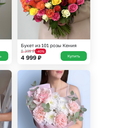
Букет из 101 розы Кения
8 399
₽
-40%
ь
Купить
4 999
₽