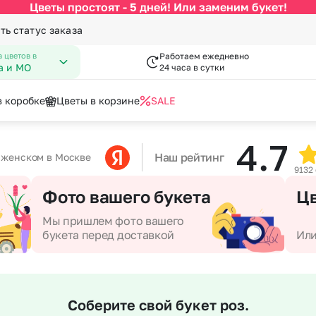
Цветы простоят - 5 дней! Или заменим букет!
ть статус заказа
 цветов в
Работаем ежедневно
а и МО
24 часа в сутки
в коробке
Цветы в корзине
SALE
4.7
По цвету
Категории
писка из роддома
гкие игрушки
День Рождения
Вазы к букетам
Наш рейтинг
аженском в Москве
9132
 Февраля
пперы
День Учителя
Конфеты к букетам
за
Белые розы
По виду цветка
С
Фото вашего букета
Цв
Марта
Новый Год
Красные розы
Букеты до 2500 руб
Ав
мая
Пасха
Мы пришлем фото вашего
Кремовые розы
Распродажа
Цв
букета перед доставкой
Или
пускной
Последний звонок
Малиновые розы
Букеты от 4000 руб. (премиу
Цв
довщина
Повышение
Разноцветные розы
Букеты 2500 - 4000 руб.
До
я роза
Розовые розы
Букеты 1500 - 2600 руб.
До
Соберите свой букет роз.
Недорогие цветы
До