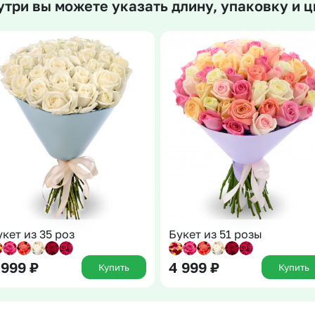
утри вы можете указать длину, упаковку и ц
Insta букеты
До
Хиты продаж
Че
Новинки
В
Все категории
укет из 35 роз
Букет из 51 розы
 999
₽
4 999
₽
Купить
Купить