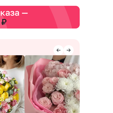
аказа —
 ₽