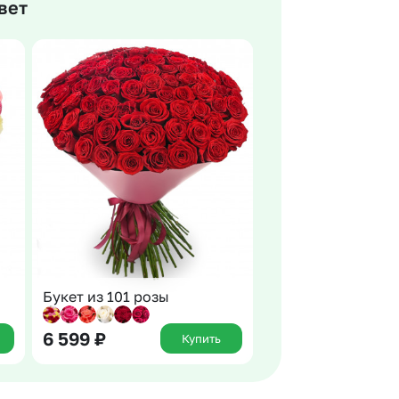
вет
 10000 рублей
Все получатели
рная пятница
ыбор покупателей
Букет из 101 розы
6 599
₽
Купить