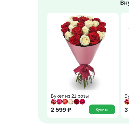
Вн
Гвоздики
Сухоцветы
Гипсофила
Фрезия
Гортензии
Эустома
Ирисы
Букет из 21 розы
Б
2 599
₽
3
Купить