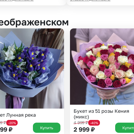
реображенском
Букет из 51 розы Кения
ет Лунная река
(микс)
99
₽
4 999
₽
-20%
-40%
Купить
Купит
599
₽
2 999
₽