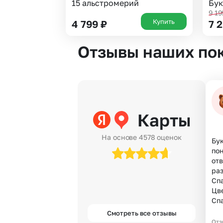
15 альстромерий
Бук
9 1
Купить
4 799
₽
7 
Отзывы наших по
Карты
На основе 4578 оценок
Бук
по
отв
раз
Спа
Цве
Сп
Смотреть все отзывы
Отз