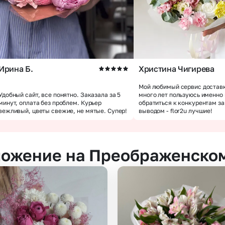
Ирина Б.
Христина Чигирева
Мой любимый сервис доставк
Удобный сайт, все понятно. Заказала за 5
много лет пользуюсь именно
минут, оплата без проблем. Курьер
обратиться к конкурентам з
вежливый, цветы свежие, не мятые. Супер!
выводом - flor2u лучшие!
ложение на Преображенско