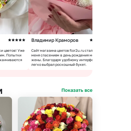
Владимир Краморов
Андрей 
и цветов! Уже
Сайт магазина цветов flor2u.ru стал для
 им. Попытки
меня спасением в день рождения моей
Покупкой 
аканчиваются
жены. Благодаря удобному интерфейсу я
доставки 
легко выбрал роскошный букет.
цветов хо
м
Показать все