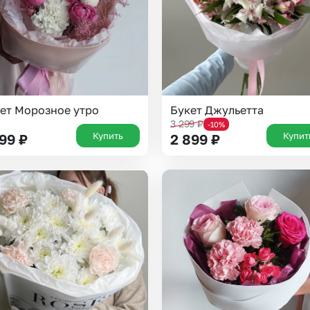
ет Морозное утро
Букет Джульетта
3 299
₽
-10%
Купить
Купит
199
₽
2 899
₽
Выберите город доставки
Или выберите из популярных
Москва и МО
Санкт-Петербург
Нижний Новгород
Самара