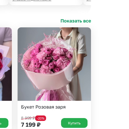
Показать все
Букет Розовая заря
8 999
₽
-20%
ь
Купить
7 199
₽