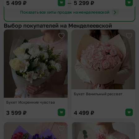
5 499
₽
5 299
₽
Показать все хиты продаж на менделеевской
Выбор покупателей на Менделеевской
Добавить в избранное
Доба
Букет Ванильный рассвет
Букет Искренние чувства
3 599
₽
4 499
₽
Добавить в избранное
Доба