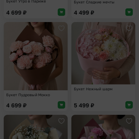
Букет Утро в Париже
Букет Сладкие мечты
4 699
₽
4 499
₽
Добавить в избранное
Доба
Букет Нежный шарм
Букет Пудровый Мокко
4 699
₽
5 499
₽
Добавить в избранное
Доба