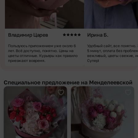
Владимир Царев
Ирина Б.
Пользуюсь приложением уже около 6
Удобный сайт, все понятно.
лет. Всё доступно, понятно. Цены на
5 минут, оплата без пробле
цветы отличные. Курьеры как правило
вежливый, цветы свежие, н
приезжают вовремя.
Супер!
Специальное предложение на Менделеевской
Добавить в избранное
Доба