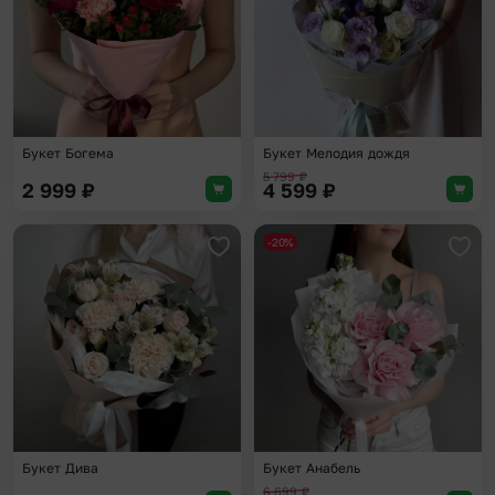
Букет Богема
Букет Мелодия дождя
5 799
₽
2 999
₽
4 599
₽
-20%
Добавить в избранное
Доба
Букет Дива
Букет Анабель
6 699
₽