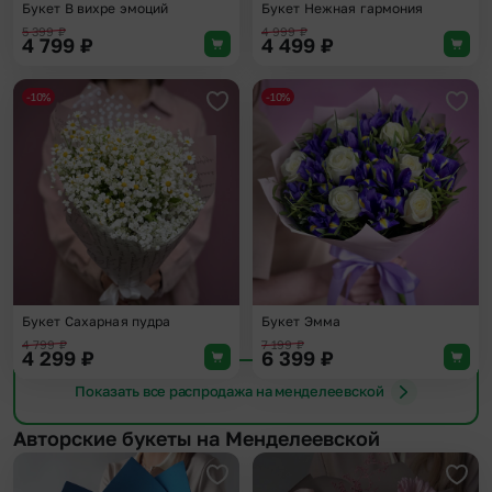
Букет В вихре эмоций
Букет Нежная гармония
5 399
₽
4 999
₽
4 799
₽
4 499
₽
-10%
-10%
Добавить в избранное
Доба
Букет Сахарная пудра
Букет Эмма
4 799
₽
7 199
₽
4 299
₽
6 399
₽
Показать все распродажа на менделеевской
Авторские букеты на Менделеевской