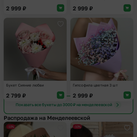
2 999
₽
2 999
₽
Добавить в избранное
Доба
Букет Сияние любви
Гипсофила цветная 3 шт
2 799
₽
2 999
₽
Показать все букеты до 3000 ₽ на менделеевской
Распродажа на Менделеевской
-10%
-10%
Добавить в избранное
Доба