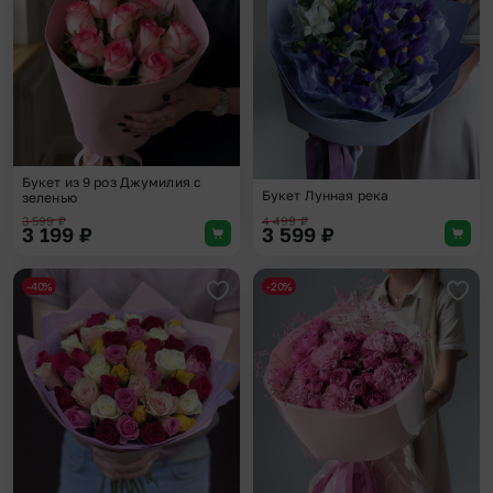
Букет из 9 роз Джумилия с
Букет Лунная река
зеленью
3 599
₽
4 499
₽
3 199
₽
3 599
₽
-40%
-20%
Добавить в избранное
Доба