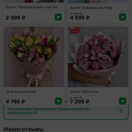
Букет Предсказание счастья
Букет Очарование Утра
5 799
₽
2 999
₽
4 599
₽
-20%
Добавить в избранное
Доба
15 альстромерий
Букет 1001 ночь
9 199
₽
4 799
₽
7 299
₽
Показать все специальное предложение на
менделеевской
Наши отзывы