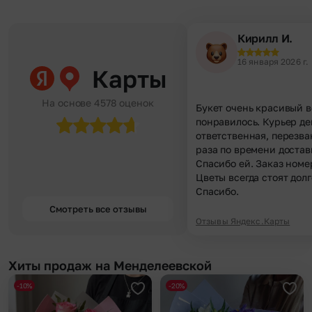
Кирилл И.
16 января 2026 г.
Карты
На основе 4578 оценок
Букет очень красивый в
понравилось. Курьер д
ответственная, перезва
раза по времени достав
Спасибо ей. Заказ номе
Цветы всегда стоят долг
Спасибо.
Смотреть все отзывы
Отзывы Яндекс.Карты
Хиты продаж на Менделеевской
-10%
-20%
Добавить в избранное
Доба