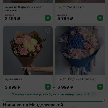
Букет из 9 кремовых роз с
Букет Мадагаскар
зеленью
3 599
₽
6 499
₽
3 199
₽
5 799
₽
Добавить в избранное
Доба
Букет Ангел
Букет Полдень в Провансе
3 999
₽
6 999
₽
Показать все авторские букеты на менделеевской
Новинки на Менделеевской