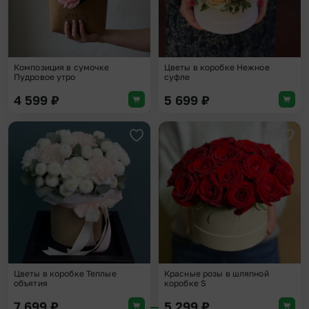
Композиция в сумочке
Цветы в коробке Нежное
Пудровое утро
суфле
4 599
₽
5 699
₽
Добавить в избранное
Доба
Цветы в коробке Теплые
Красные розы в шляпной
объятия
коробке S
7 699
₽
5 299
₽