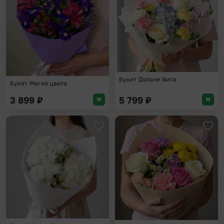
Букет Дольче Вита
Букет Магия цвета
3 899
₽
5 799
₽
Добавить в избранное
Доба