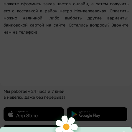
можете оформить заказ цветов онлайн, а затем получить
его с доставкой в район метро Менделеевская. Оплатить
можно наличкой, либо выбрать другие варианты:
банковской картой на сайте. Остались вопросы? Звоните
нам на телефон!
Мы работаем 24 часа и 7 дней
в неделю. Даже без перерыва!