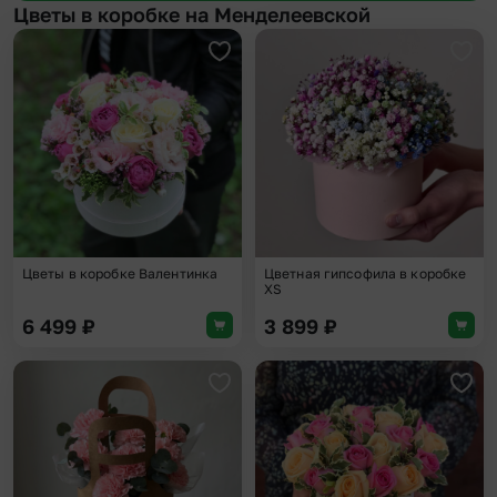
Цветы в коробке на Менделеевской
Добавить в избранное
Доба
Цветы в коробке Валентинка
Цветная гипсофила в коробке
XS
6 499
₽
3 899
₽
Добавить в избранное
Доба