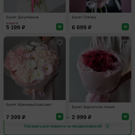
Букет Джулианна
Букет Глянец
5 799
₽
5 199
₽
6 699
₽
Добавить в избранное
Доба
Букет Кремовый рассвет
Букет Бархатное пламя
7 399
₽
2 999
₽
Показать все новинки на менделеевской