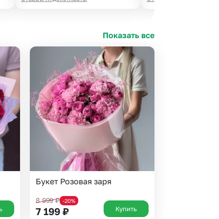
Показать все
Букет Розовая заря
8 999
₽
-20%
ь
Купить
7 199
₽