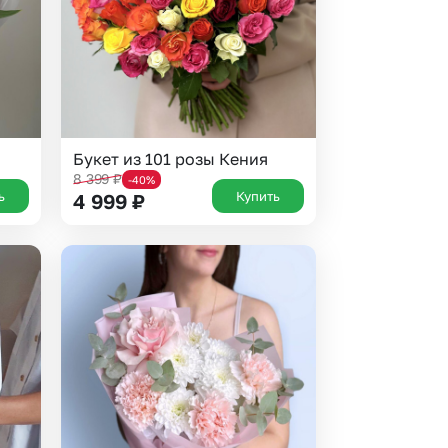
Букет из 101 розы Кения
8 399
₽
-40%
ь
Купить
4 999
₽