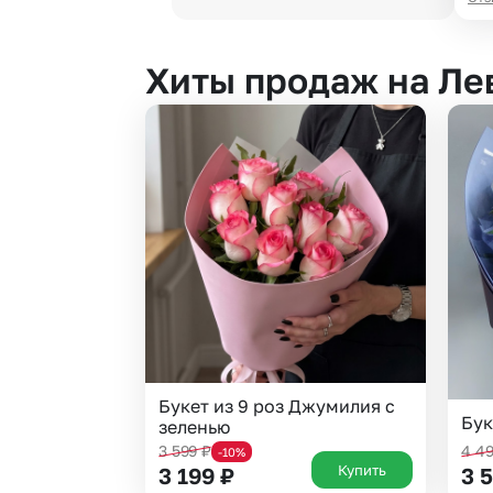
Хиты продаж на Л
Букет из 9 роз Джумилия с
Бук
зеленью
3 599
₽
4 4
-10%
Купить
3 199
₽
3 