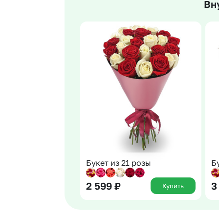
Вн
Гвоздики
Сухоцветы
Гипсофила
Фрезия
Гортензии
Эустома
Ирисы
Букет из 21 розы
Б
2 599
₽
3
Купить