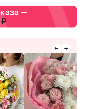
аказа —
 ₽