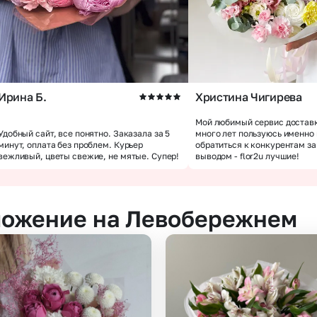
Ирина Б.
Христина Чигирева
Мой любимый сервис доставк
Удобный сайт, все понятно. Заказала за 5
много лет пользуюсь именно
минут, оплата без проблем. Курьер
обратиться к конкурентам з
вежливый, цветы свежие, не мятые. Супер!
выводом - flor2u лучшие!
ложение на Левобережнем