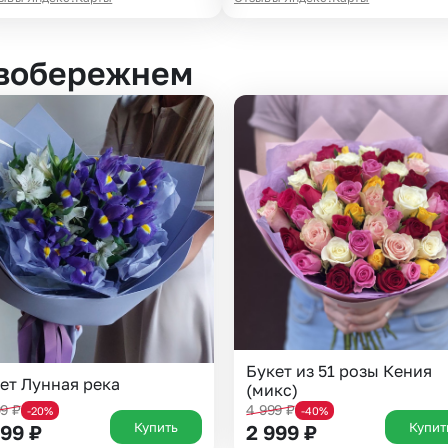
евобережнем
Букет из 51 розы Кения
ет Лунная река
(микс)
99
₽
4 999
₽
-20%
-40%
Купить
Купит
599
₽
2 999
₽