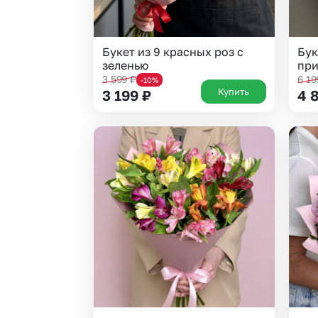
Букет из 9 красных роз с
Бук
зеленью
при
3 599
₽
6 1
-10%
Купить
3 199
₽
4 