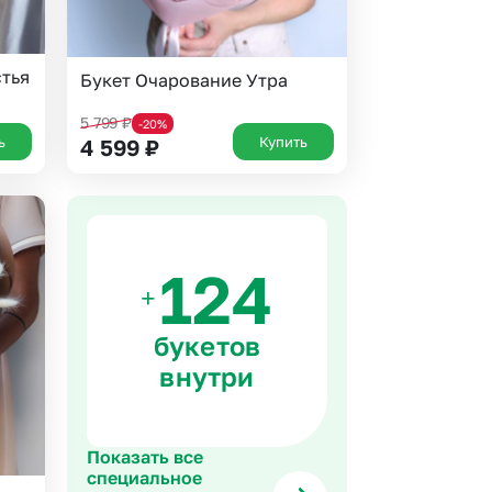
стья
Букет Очарование Утра
5 799
₽
-20%
ь
Купить
4 599
₽
+
букетов
внутри
Показать все
специальное