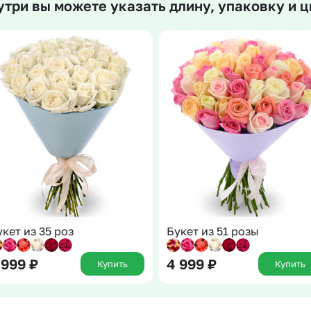
утри вы можете указать длину, упаковку и ц
Insta букеты
До
Хиты продаж
Че
Новинки
В
Все категории
укет из 35 роз
Букет из 51 розы
 999
₽
4 999
₽
Купить
Купить