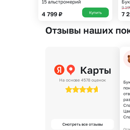
15 альстромерий
Бук
9 1
Купить
4 799
₽
7 
Отзывы наших по
Карты
На основе 4578 оценок
Бук
по
отв
раз
Спа
Цве
Сп
Смотреть все отзывы
Отз