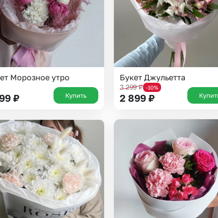
ет Морозное утро
Букет Джульетта
3 299
₽
-10%
Купить
Купит
199
₽
2 899
₽
Выберите город доставки
Или выберите из популярных
Москва и МО
Санкт-Петербург
Нижний Новгород
Самара