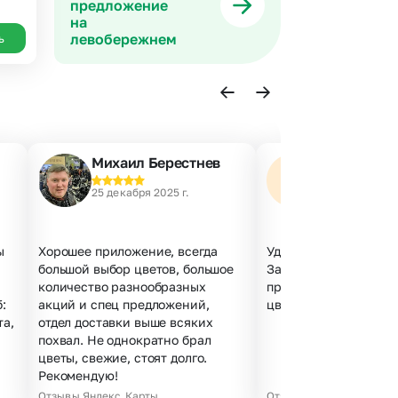
предложение
на
левобережнем
ь
Михаил Берестнев
Наталья А.
25 декабря 2025 г.
23 декабря 202
ы
Хорошее приложение, всегда
Удобный сайт, все по
большой выбор цветов, большое
Заказала за 5 минут,
количество разнообразных
проблем. Курьер веж
:
акций и спец предложений,
цветы свежие, не мят
та,
отдел доставки выше всяких
похвал. Не однократно брал
цветы, свежие, стоят долго.
Рекомендую!
Отзывы Яндекс.Карты
Отзывы Яндекс.Карты