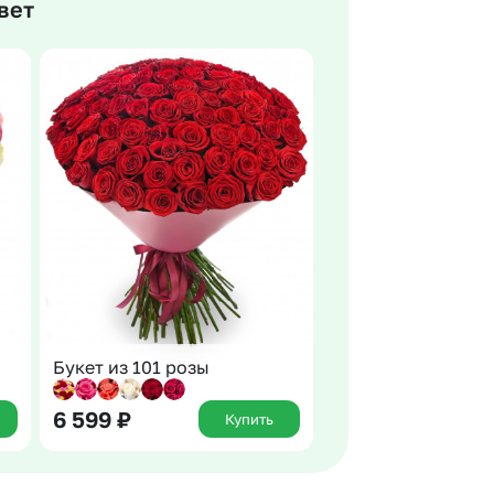
вет
 10000 рублей
Все получатели
рная пятница
ыбор покупателей
Букет из 101 розы
6 599
₽
Купить