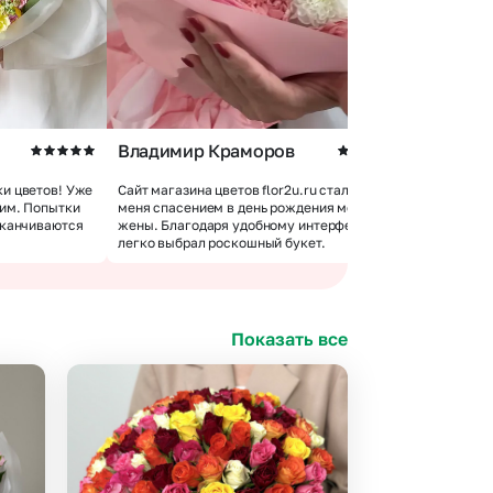
Владимир Краморов
Андрей 
и цветов! Уже
Сайт магазина цветов flor2u.ru стал для
 им. Попытки
меня спасением в день рождения моей
Покупкой 
аканчиваются
жены. Благодаря удобному интерфейсу я
доставки 
легко выбрал роскошный букет.
цветов хо
Показать все