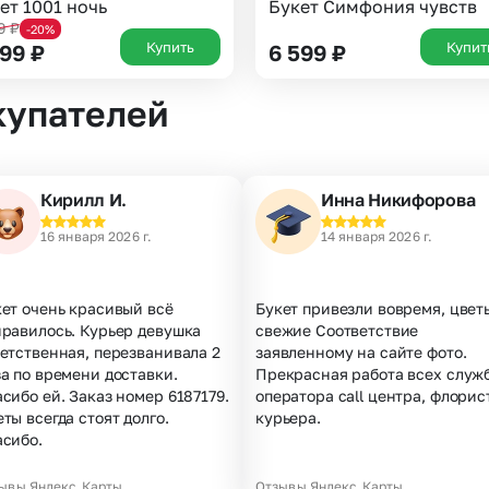
ет 1001 ночь
Букет Симфония чувств
99
₽
-20%
Купить
Купит
299
₽
6 599
₽
купателей
Кирилл И.
Инна Никифорова
16 января 2026 г.
14 января 2026 г.
ет очень красивый всё
Букет привезли вовремя, цвет
нравилось. Курьер девушка
свежие Соответствие
етственная, перезванивала 2
заявленному на сайте фото.
а по времени доставки.
Прекрасная работа всех служб
сибо ей. Заказ номер 6187179.
оператора call центра, флорис
ты всегда стоят долго.
курьера.
асибо.
ывы Яндекс.Карты
Отзывы Яндекс.Карты