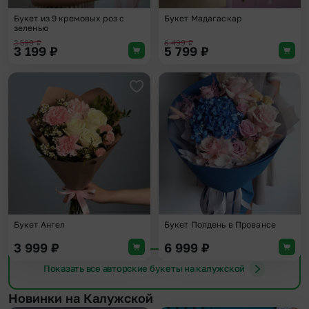
Букет из 9 кремовых роз с
Букет Мадагаскар
зеленью
3 599
₽
6 499
₽
3 199
₽
5 799
₽
Добавить в избранное
Доба
Букет Ангел
Букет Полдень в Провансе
3 999
₽
6 999
₽
Показать все авторские букеты на калужской
Новинки на Калужской