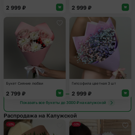
2 999
₽
2 999
₽
Добавить в избранное
Доба
Букет Сияние любви
Гипсофила цветная 3 шт
2 799
₽
2 999
₽
Показать все букеты до 3000 ₽ на калужской
Распродажа на Калужской
-10%
-10%
Добавить в избранное
Доба