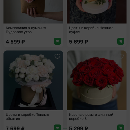
Композиция в сумочке
Цветы в коробке Нежное
Пудровое утро
суфле
4 599
₽
5 699
₽
Добавить в избранное
Доба
Цветы в коробке Теплые
Красные розы в шляпной
объятия
коробке S
7 699
₽
5 299
₽