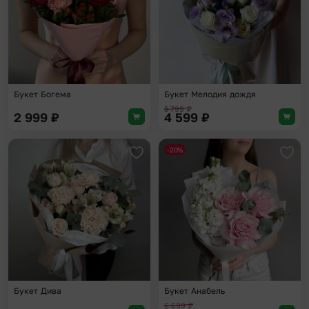
Букет Богема
Букет Мелодия дождя
5 799
₽
2 999
₽
4 599
₽
-20%
Добавить в избранное
Доба
Букет Дива
Букет Анабель
6 699
₽