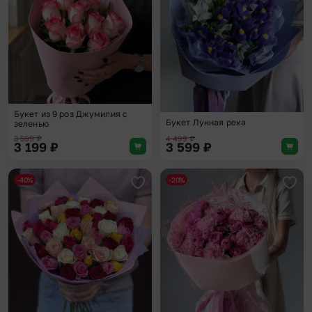
Букет из 9 роз Джумилия с
Букет Лунная река
зеленью
3 599
₽
4 499
₽
3 199
₽
3 599
₽
-40%
-20%
Добавить в избранное
Доба