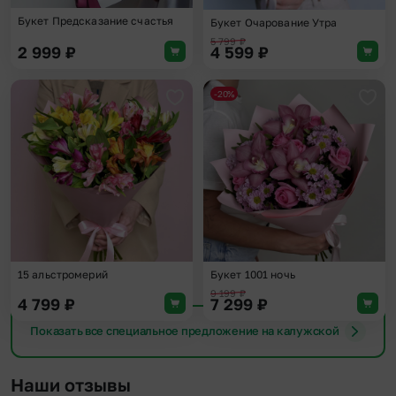
Букет Предсказание счастья
Букет Очарование Утра
5 799
₽
2 999
₽
4 599
₽
-20%
Добавить в избранное
Доба
15 альстромерий
Букет 1001 ночь
9 199
₽
4 799
₽
7 299
₽
Показать все специальное предложение на калужской
Наши отзывы