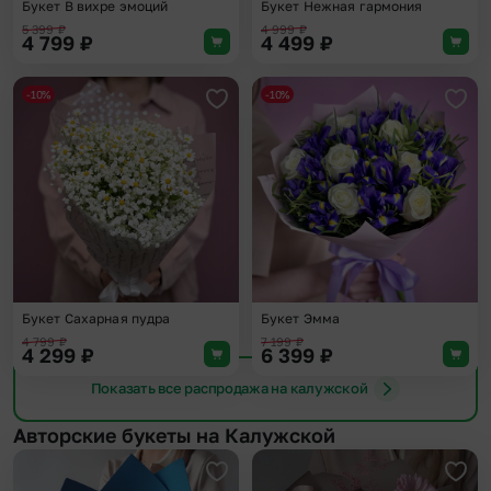
Букет В вихре эмоций
Букет Нежная гармония
5 399
₽
4 999
₽
4 799
₽
4 499
₽
-10%
-10%
Добавить в избранное
Доба
Букет Сахарная пудра
Букет Эмма
4 799
₽
7 199
₽
4 299
₽
6 399
₽
Показать все распродажа на калужской
Авторские букеты на Калужской