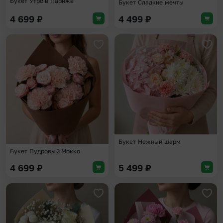
Букет Утро в Париже
Букет Сладкие мечты
4 699
₽
4 499
₽
Добавить в избранное
Доба
Букет Нежный шарм
Букет Пудровый Мокко
4 699
₽
5 499
₽
Добавить в избранное
Доба