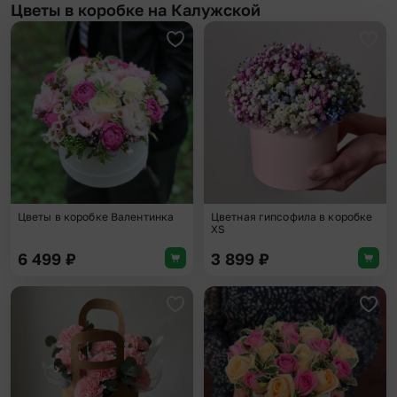
Цветы в коробке на Калужской
Добавить в избранное
Доба
Цветы в коробке Валентинка
Цветная гипсофила в коробке
XS
6 499
₽
3 899
₽
Добавить в избранное
Доба