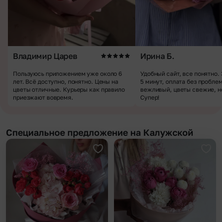
Владимир Царев
Ирина Б.
Пользуюсь приложением уже около 6
Удобный сайт, все понятно.
лет. Всё доступно, понятно. Цены на
5 минут, оплата без пробле
цветы отличные. Курьеры как правило
вежливый, цветы свежие, н
приезжают вовремя.
Супер!
Специальное предложение на Калужской
Добавить в избранное
Доба