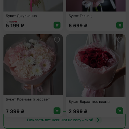
Букет Джулианна
Букет Глянец
5 799
₽
5 199
₽
6 699
₽
Добавить в избранное
Доба
Букет Кремовый рассвет
Букет Бархатное пламя
7 399
₽
2 999
₽
Показать все новинки на калужской