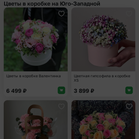
Цветы в коробке на Юго-Западной
Добавить в избранное
Доба
Цветы в коробке Валентинка
Цветная гипсофила в коробке
XS
6 499
₽
3 899
₽
Добавить в избранное
Доба