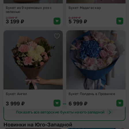
Букет из 9 кремовых роз с
Букет Мадагаскар
зеленью
3 599
₽
6 499
₽
3 199
₽
5 799
₽
Добавить в избранное
Доба
Букет Ангел
Букет Полдень в Провансе
3 999
₽
6 999
₽
Показать все авторские букеты на юго-западной
Новинки на Юго-Западной