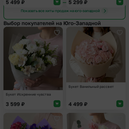
5 499
₽
5 299
₽
Показать все хиты продаж на юго-западной
Выбор покупателей на Юго-Западной
Добавить в избранное
Доба
Букет Ванильный рассвет
Букет Искренние чувства
3 599
₽
4 499
₽
Добавить в избранное
Доба