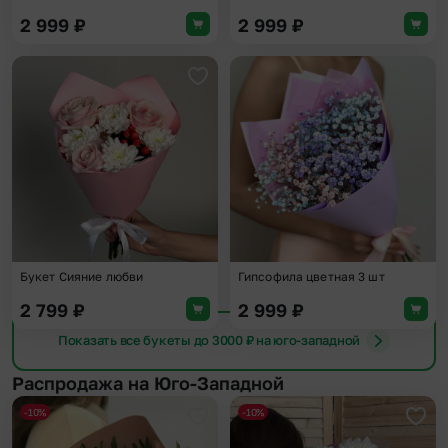
2 999
₽
2 999
₽
Добавить в избранное
Доба
Букет Сияние любви
Гипсофила цветная 3 шт
2 799
₽
2 999
₽
Показать все букеты до 3000 ₽ на юго-западной
Распродажа на Юго-Западной
-10%
-10%
Добавить в избранное
Доба