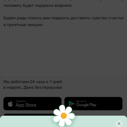
человеку будет подарено вовремя.
Будем рады помочь вам подарить доставить чувство счастья
и приятные эмоции.
Мы работаем 24 часа и 7 дней
в неделю. Даже без перерыва!