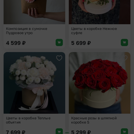
Композиция в сумочке
Цветы в коробке Нежное
Пудровое утро
суфле
4 599
₽
5 699
₽
Добавить в избранное
Доба
Цветы в коробке Теплые
Красные розы в шляпной
объятия
коробке S
7 699
₽
5 299
₽