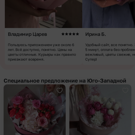
Владимир Царев
Ирина Б.
Пользуюсь приложением уже около 6
Удобный сайт, все понятно.
лет. Всё доступно, понятно. Цены на
5 минут, оплата без пробле
цветы отличные. Курьеры как правило
вежливый, цветы свежие, н
приезжают вовремя.
Супер!
Специальное предложение на Юго-Западной
Добавить в избранное
Доба