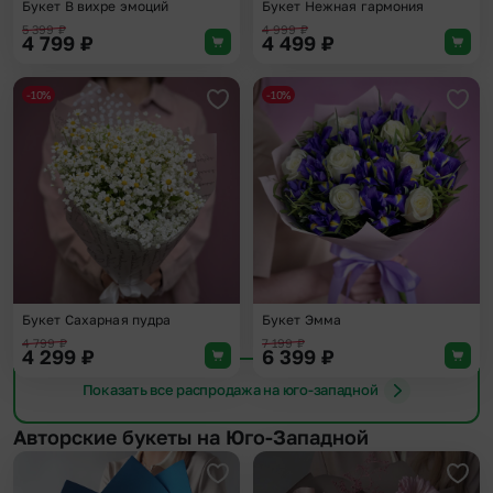
Букет В вихре эмоций
Букет Нежная гармония
5 399
₽
4 999
₽
4 799
₽
4 499
₽
-10%
-10%
Добавить в избранное
Доба
Букет Сахарная пудра
Букет Эмма
4 799
₽
7 199
₽
4 299
₽
6 399
₽
Показать все распродажа на юго-западной
Авторские букеты на Юго-Западной