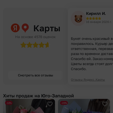
Кирилл И.
16 января 2026 г.
Карты
На основе 4578 оценок
Букет очень красивый в
понравилось. Курьер д
ответственная, перезва
раза по времени достав
Спасибо ей. Заказ номе
Цветы всегда стоят долг
Спасибо.
Смотреть все отзывы
Отзывы Яндекс.Карты
Хиты продаж на Юго-Западной
-10%
-20%
Добавить в избранное
Доба