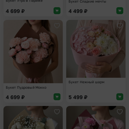
Букет Утро в Париже
Букет Сладкие мечты
4 699
₽
4 499
₽
Добавить в избранное
Доба
Букет Нежный шарм
Букет Пудровый Мокко
4 699
₽
5 499
₽
Добавить в избранное
Доба