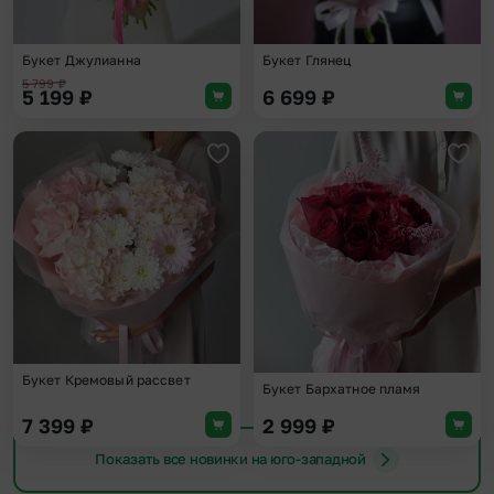
Букет Джулианна
Букет Глянец
5 799
₽
5 199
₽
6 699
₽
Добавить в избранное
Доба
Букет Кремовый рассвет
Букет Бархатное пламя
7 399
₽
2 999
₽
Показать все новинки на юго-западной