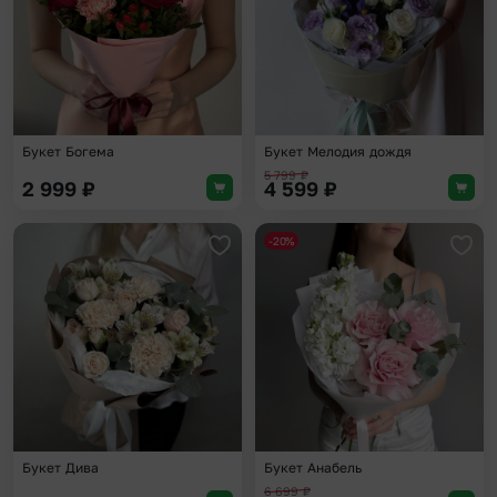
Букет Богема
Букет Мелодия дождя
5 799
₽
2 999
₽
4 599
₽
-20%
Добавить в избранное
Доба
Букет Дива
Букет Анабель
6 699
₽