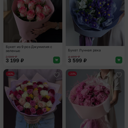
Букет из 9 роз Джумилия с
Букет Лунная река
зеленью
3 599
₽
4 499
₽
3 199
₽
3 599
₽
-40%
-20%
Добавить в избранное
Доба