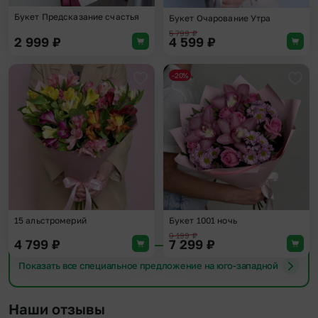
Букет Предсказание счастья
Букет Очарование Утра
5 799
₽
2 999
₽
4 599
₽
-20%
Добавить в избранное
Доба
15 альстромерий
Букет 1001 ночь
9 199
₽
4 799
₽
7 299
₽
Показать все специальное предложение на юго-западной
Наши отзывы