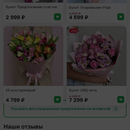
Букет Предсказание счастья
Букет Очарование Утра
5 799
₽
2 999
₽
4 599
₽
-20%
Добавить в избранное
Доба
15 альстромерий
Букет 1001 ночь
9 199
₽
4 799
₽
7 299
₽
Показать все специальное предложение на чеховской
Наши отзывы