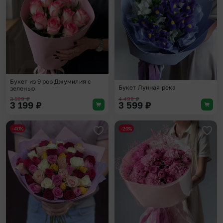
Букет из 9 роз Джумилия с
Букет Лунная река
зеленью
3 599
₽
4 499
₽
3 199
₽
3 599
₽
-40%
-20%
Добавить в избранное
Доба