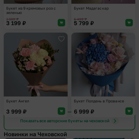
Букет из 9 кремовых роз с
Букет Мадагаскар
зеленью
3 599
₽
6 499
₽
3 199
₽
5 799
₽
Добавить в избранное
Доба
Букет Ангел
Букет Полдень в Провансе
3 999
₽
6 999
₽
Показать все авторские букеты на чеховской
Новинки на Чеховской