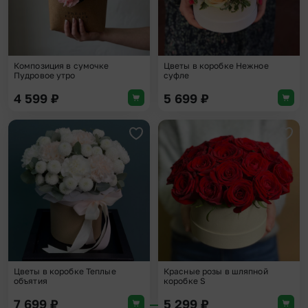
Композиция в сумочке
Цветы в коробке Нежное
Пудровое утро
суфле
4 599
₽
5 699
₽
Добавить в избранное
Доба
Цветы в коробке Теплые
Красные розы в шляпной
объятия
коробке S
7 699
₽
5 299
₽