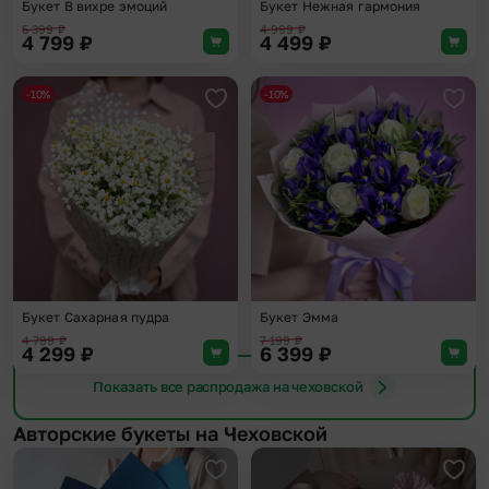
Букет В вихре эмоций
Букет Нежная гармония
5 399
₽
4 999
₽
4 799
₽
4 499
₽
-10%
-10%
Добавить в избранное
Доба
Букет Сахарная пудра
Букет Эмма
4 799
₽
7 199
₽
4 299
₽
6 399
₽
Показать все распродажа на чеховской
Авторские букеты на Чеховской