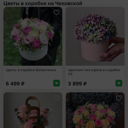
Цветы в коробке на Чеховской
Добавить в избранное
Доба
Цветы в коробке Валентинка
Цветная гипсофила в коробке
XS
6 499
₽
3 899
₽
Добавить в избранное
Доба