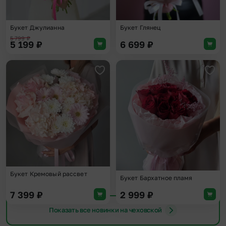
Букет Джулианна
Букет Глянец
5 799
₽
5 199
₽
6 699
₽
Добавить в избранное
Доба
Букет Кремовый рассвет
Букет Бархатное пламя
7 399
₽
2 999
₽
Показать все новинки на чеховской