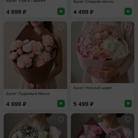
Букет Утро в Париже
Букет Сладкие мечты
4 699
₽
4 499
₽
Добавить в избранное
Доба
Букет Нежный шарм
Букет Пудровый Мокко
4 699
₽
5 499
₽
Добавить в избранное
Доба