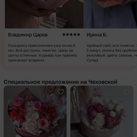
Владимир Царев
Ирина Б.
Пользуюсь приложением уже около 6
Удобный сайт, все понятно.
лет. Всё доступно, понятно. Цены на
5 минут, оплата без пробле
цветы отличные. Курьеры как правило
вежливый, цветы свежие, н
приезжают вовремя.
Супер!
Специальное предложение на Чеховской
Добавить в избранное
Доба