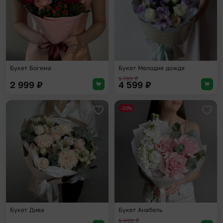
Букет Богема
Букет Мелодия дождя
5 799
₽
2 999
₽
4 599
₽
-20%
Добавить в избранное
Доба
Букет Дива
Букет Анабель
6 699
₽